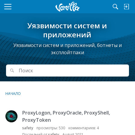
M
e
n
Уязвимости систем и
u
приложений
Уязвимости систем и приложений, ботнеты и
эксплойтпаки
Поиск
Поиск
НАЧАЛО
ProxyLogon, ProxyOracle, ProxyShell,
С
п
ProxyToken
и
safety
просмотры:
530
комментариев:
4
с
Последний от
safety
August 2021