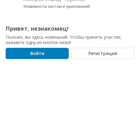
о
Уязвимости систем и приложений
к
о
б
Привет, незнакомец!
с
Похоже, вы здесь новенький. Чтобы принять участие,
у
нажмите одну из кнопок ниже!
ж
д
Войти
Регистрация
е
н
и
й