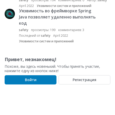
safety
просмотры:
104
комментариев:
0
Автор:
safety
о
April 2022
Уязвимости систем и приложений
к
Уязвимость во фреймворке Spring
о
Java позволяет удаленно выполнять
б
код
с
safety
просмотры:
199
комментариев:
3
у
Последний от
safety
April 2022
ж
Уязвимости систем и приложений
д
е
н
Привет, незнакомец!
и
й
Похоже, вы здесь новенький. Чтобы принять участие,
нажмите одну из кнопок ниже!
Войти
Регистрация