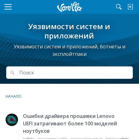
M
e
n
Уязвимости систем и
u
приложений
Уязвимости систем и приложений, ботнеты и
эксплойтпаки
Поиск
Поиск
НАЧАЛО
Ошибки драйвера прошивки Lenovo
С
п
UEFI затрагивают более 100 моделей
и
ноутбуков
с