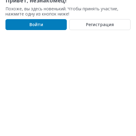
Привет, незнакомец!
с
Похоже, вы здесь новенький. Чтобы принять участие,
о
нажмите одну из кнопок ниже!
к
Войти
Регистрация
о
б
с
у
ж
д
е
н
и
й