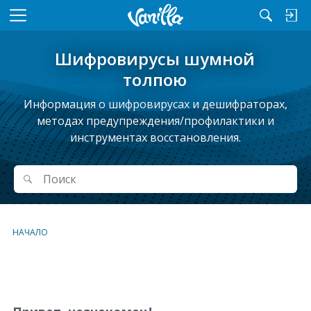
M
e
n
Шифровирусы шумной
u
толпою
Информация о шифровирусах и дешифраторах,
методах предупреждения/профилактики и
инструментах восстановления.
Поиск
Поиск
НАЧАЛО
С
п
и