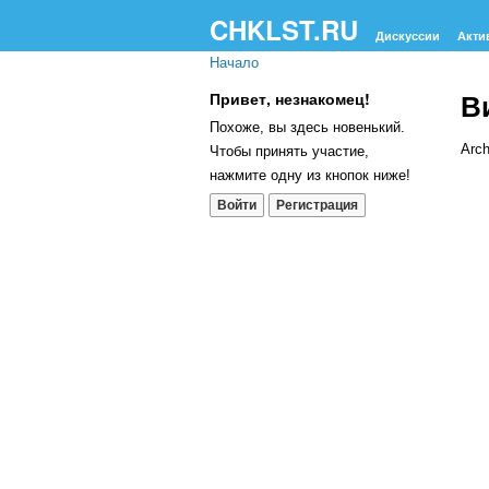
CHKLST.RU
Дискуссии
Акти
Начало
В
Привет, незнакомец!
Похоже, вы здесь новенький.
Arch
Чтобы принять участие,
нажмите одну из кнопок ниже!
Сп
Войти
Регистрация
об