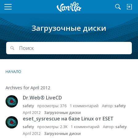
M
e
n
Загрузочные диски
u
Поиск
Поиск
НАЧАЛО
Archives for April 2012
Dr.Web
®
LiveCD
С
п
safety
просмотры:
376
1
комментарий
Автор:
safety
и
April 2012
Загрузочные диски
с
eset_sysrescue на базе Linux от ESET
о
safety
просмотры:
2.3K
1
комментарий
Автор:
safety
к
April 2012
Загрузочные диски