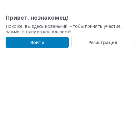
о
б
с
Привет, незнакомец!
у
Похоже, вы здесь новенький. Чтобы принять участие,
ж
нажмите одну из кнопок ниже!
д
е
Войти
Регистрация
н
и
й