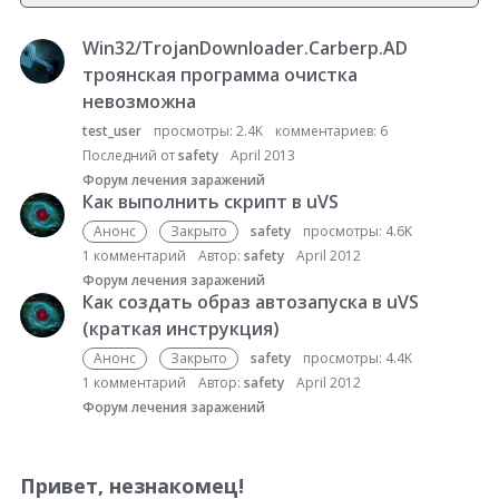
Win32/TrojanDownloader.Carberp.AD
С
п
троянская программа очистка
и
невозможна
с
test_user
просмотры:
2.4K
комментариев:
6
о
Последний от
safety
April 2013
к
Форум лечения заражений
о
Как выполнить скрипт в uVS
б
Анонс
Закрыто
safety
просмотры:
4.6K
с
1
комментарий
Автор:
safety
April 2012
у
Форум лечения заражений
ж
Как создать образ автозапуска в uVS
д
(краткая инструкция)
е
Анонс
Закрыто
safety
просмотры:
4.4K
н
1
комментарий
Автор:
safety
April 2012
и
Форум лечения заражений
й
Привет, незнакомец!