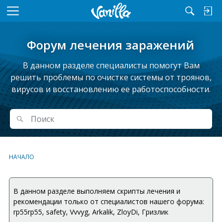
M
e
n
Форум лечения заражений
u
В данном разделе специалисты помогут Вам
решить проблемы по очистке системы от троянов,
вирусов и восстановлению ее работоспособности.
Поиск
Поиск
НАЧАЛО
В данном разделе выполняем скрипты лечения и
рекомендации только от специалистов нашего форума:
rp55rp55, safety, Vvvyg, Arkalik, ZloyDi, Гризлик