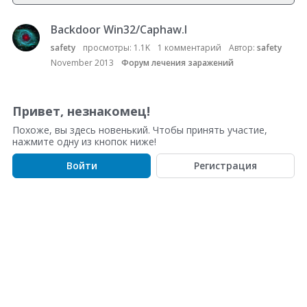
Backdoor Win32/Caphaw.I
С
п
safety
просмотры:
1.1K
1
комментарий
Автор:
safety
и
November 2013
Форум лечения заражений
с
о
к
Привет, незнакомец!
о
Похоже, вы здесь новенький. Чтобы принять участие,
б
нажмите одну из кнопок ниже!
с
у
Войти
Регистрация
ж
д
е
н
и
й