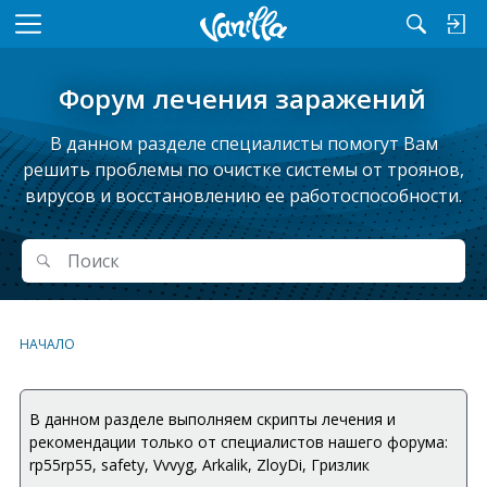
M
e
n
Форум лечения заражений
u
В данном разделе специалисты помогут Вам
решить проблемы по очистке системы от троянов,
вирусов и восстановлению ее работоспособности.
Поиск
Поиск
НАЧАЛО
В данном разделе выполняем скрипты лечения и
рекомендации только от специалистов нашего форума:
rp55rp55, safety, Vvvyg, Arkalik, ZloyDi, Гризлик