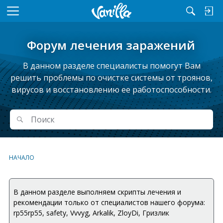
M
e
n
Форум лечения заражений
u
В данном разделе специалисты помогут Вам
решить проблемы по очистке системы от троянов,
вирусов и восстановлению ее работоспособности.
Поиск
Поиск
НАЧАЛО
В данном разделе выполняем скрипты лечения и
рекомендации только от специалистов нашего форума:
rp55rp55, safety, Vvvyg, Arkalik, ZloyDi, Гризлик