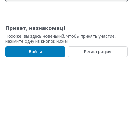
С
п
и
Привет, незнакомец!
с
Похоже, вы здесь новенький. Чтобы принять участие,
о
нажмите одну из кнопок ниже!
к
Войти
Регистрация
о
б
с
у
ж
д
е
н
и
й