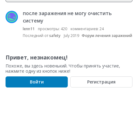
после заражения не могу очистить
С
п
систему
и
lenn11
просмотры:
420
комментариев:
24
с
Последний от
safety
July 2019
Форум лечения заражений
о
к
о
Привет, незнакомец!
б
Похоже, вы здесь новенький. Чтобы принять участие,
с
нажмите одну из кнопок ниже!
у
ж
Войти
Регистрация
д
е
н
и
й