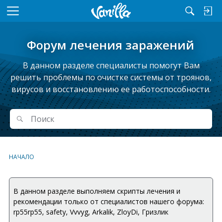
M
e
n
Форум лечения заражений
u
В данном разделе специалисты помогут Вам
решить проблемы по очистке системы от троянов,
вирусов и восстановлению ее работоспособности.
Поиск
Поиск
НАЧАЛО
В данном разделе выполняем скрипты лечения и
рекомендации только от специалистов нашего форума:
rp55rp55, safety, Vvvyg, Arkalik, ZloyDi, Гризлик