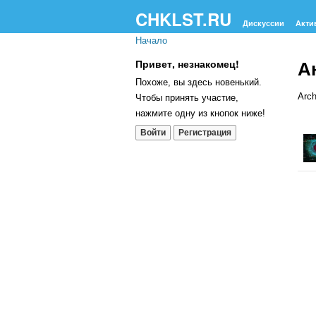
CHKLST.RU
Дискуссии
Акти
Начало
А
Привет, незнакомец!
Похоже, вы здесь новенький.
Arch
Чтобы принять участие,
нажмите одну из кнопок ниже!
Сп
Войти
Регистрация
об