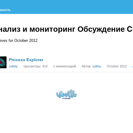
вность
нализ и мониторинг Обсуждение 
ives for October 2012
исок
Process Explorer
суждений
safety
просмотры:
410
1
комментарий
Автор:
safety
October 2012