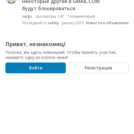
п
некоторые другие в GMAIL.COM
и
будут блокироваться.
с
vargo
просмотры:
147
1
комментарий
о
Последний от
safety
January 2017
Новости и объявления
к
о
б
Привет, незнакомец!
с
Похоже, вы здесь новенький. Чтобы принять участие,
у
нажмите одну из кнопок ниже!
ж
д
Войти
Регистрация
е
н
и
й