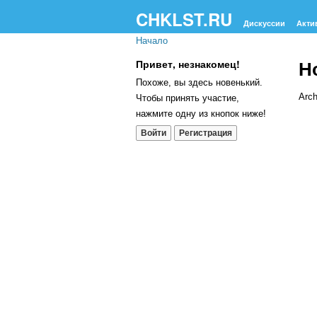
CHKLST.RU
Дискуссии
Акти
Начало
Н
Привет, незнакомец!
Похоже, вы здесь новенький.
Arch
Чтобы принять участие,
нажмите одну из кнопок ниже!
Сп
Войти
Регистрация
об