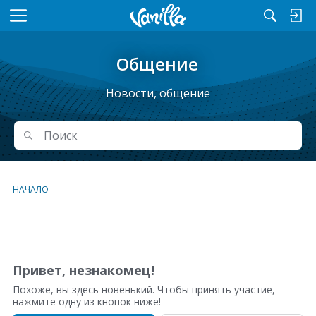
M
e
n
Общение
u
Новости, общение
Поиск
Поиск
НАЧАЛО
С
п
и
Привет, незнакомец!
с
Похоже, вы здесь новенький. Чтобы принять участие,
о
нажмите одну из кнопок ниже!
к