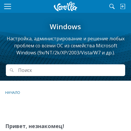
M
e
n
Windows
u
Настройка, администрирование и решение любых
проблем cо всеми ОС из семейства Microsoft
Windows (9x/NT/2k/XP/2003/Vista/W7 и др.).
Поиск
Поиск
НАЧАЛО
С
п
и
Привет, незнакомец!