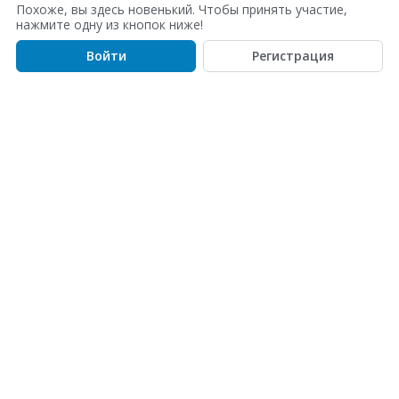
с
Похоже, вы здесь новенький. Чтобы принять участие,
о
нажмите одну из кнопок ниже!
к
Войти
Регистрация
о
б
с
у
ж
д
е
н
и
й