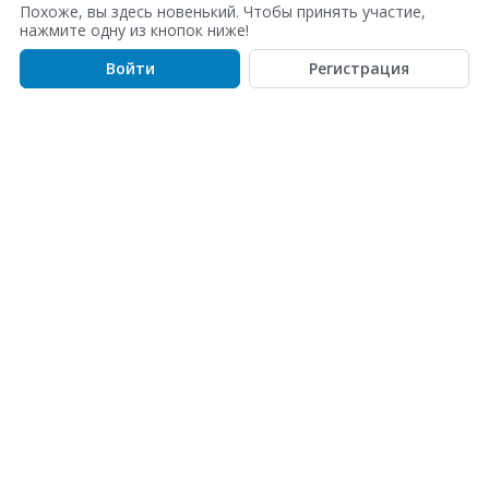
с
Похоже, вы здесь новенький. Чтобы принять участие,
о
нажмите одну из кнопок ниже!
к
Войти
Регистрация
о
б
с
у
ж
д
е
н
и
й