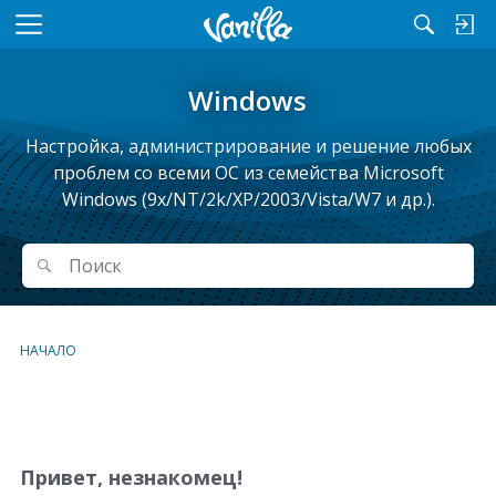
M
e
n
Windows
u
Настройка, администрирование и решение любых
проблем cо всеми ОС из семейства Microsoft
Windows (9x/NT/2k/XP/2003/Vista/W7 и др.).
Поиск
Поиск
НАЧАЛО
С
п
и
Привет, незнакомец!