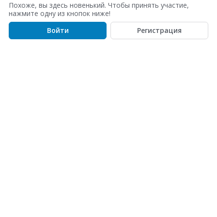
с
Похоже, вы здесь новенький. Чтобы принять участие,
о
нажмите одну из кнопок ниже!
к
Войти
Регистрация
о
б
с
у
ж
д
е
н
и
й