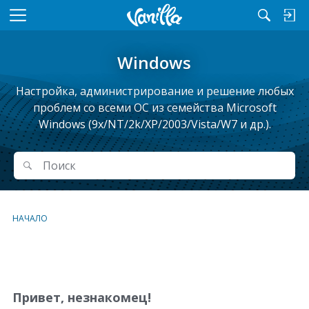
M
e
n
Windows
u
Настройка, администрирование и решение любых
проблем cо всеми ОС из семейства Microsoft
Windows (9x/NT/2k/XP/2003/Vista/W7 и др.).
Поиск
Поиск
НАЧАЛО
С
п
и
Привет, незнакомец!