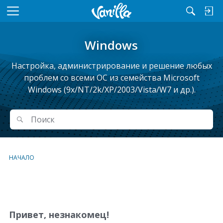
M
e
n
Windows
u
Настройка, администрирование и решение любых
проблем cо всеми ОС из семейства Microsoft
Windows (9x/NT/2k/XP/2003/Vista/W7 и др.).
Поиск
Поиск
НАЧАЛО
С
п
и
Привет, незнакомец!