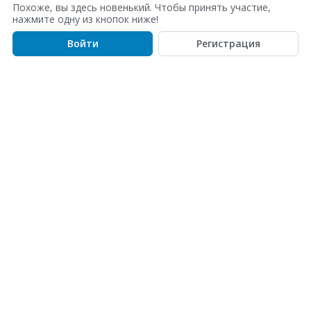
с
Похоже, вы здесь новенький. Чтобы принять участие,
о
нажмите одну из кнопок ниже!
к
Войти
Регистрация
о
б
с
у
ж
д
е
н
и
й