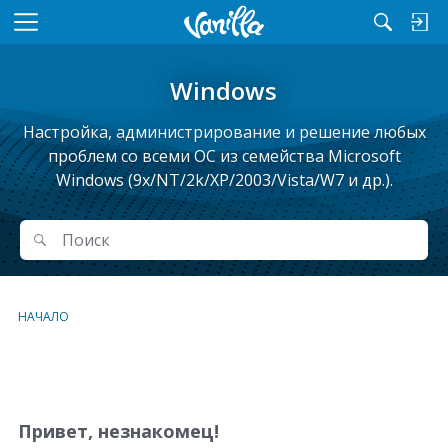
M
e
n
Windows
u
Настройка, администрирование и решение любых
проблем cо всеми ОС из семейства Microsoft
Windows (9x/NT/2k/XP/2003/Vista/W7 и др.).
Поиск
Поиск
НАЧАЛО
С
п
и
Привет, незнакомец!