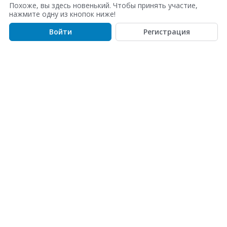
с
Похоже, вы здесь новенький. Чтобы принять участие,
о
нажмите одну из кнопок ниже!
к
Войти
Регистрация
о
б
с
у
ж
д
е
н
и
й