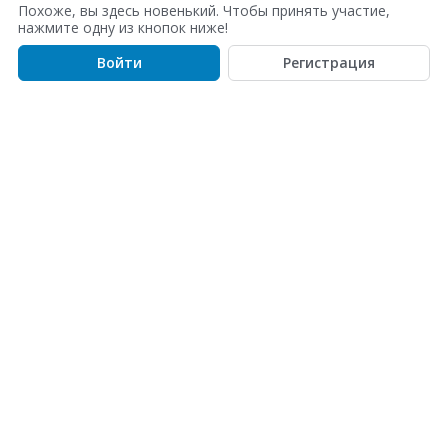
с
Похоже, вы здесь новенький. Чтобы принять участие,
о
нажмите одну из кнопок ниже!
к
Войти
Регистрация
о
б
с
у
ж
д
е
н
и
й