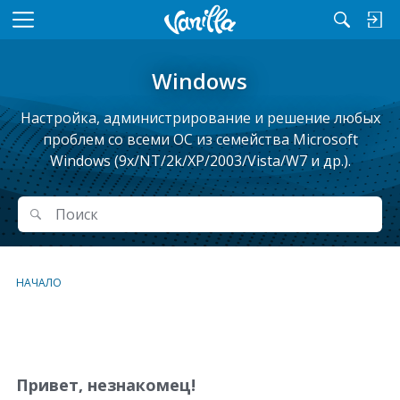
M
e
n
Windows
u
Настройка, администрирование и решение любых
проблем cо всеми ОС из семейства Microsoft
Windows (9x/NT/2k/XP/2003/Vista/W7 и др.).
Поиск
Поиск
НАЧАЛО
С
п
и
Привет, незнакомец!