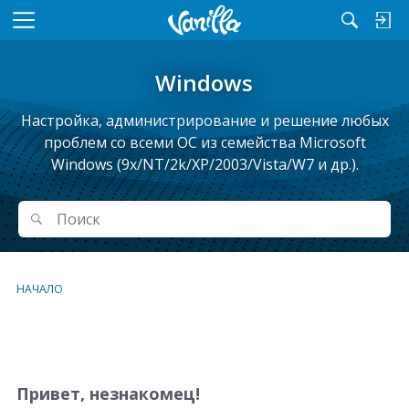
M
e
n
Windows
u
Настройка, администрирование и решение любых
проблем cо всеми ОС из семейства Microsoft
Windows (9x/NT/2k/XP/2003/Vista/W7 и др.).
Поиск
Поиск
НАЧАЛО
С
п
и
Привет, незнакомец!