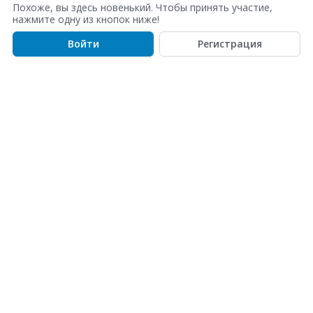
с
Похоже, вы здесь новенький. Чтобы принять участие,
о
нажмите одну из кнопок ниже!
к
Войти
Регистрация
о
б
с
у
ж
д
е
н
и
й