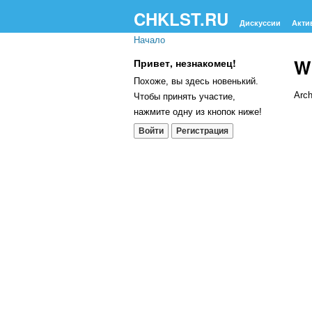
CHKLST.RU
Дискуссии
Акти
Начало
W
Привет, незнакомец!
Похоже, вы здесь новенький.
Arch
Чтобы принять участие,
нажмите одну из кнопок ниже!
Сп
Войти
Регистрация
об