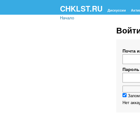
CHKLST.RU
Дискуссии
Акти
Начало
Войт
Почта и
Пароль
Запомн
Нет акка