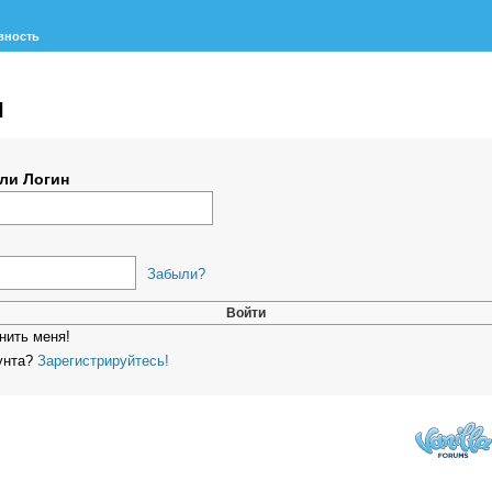
вность
и
ли Логин
Забыли?
ить меня!
унта?
Зарегистрируйтесь!