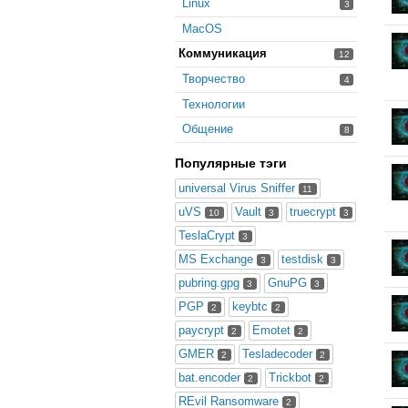
Linux
3
MacOS
Коммуникация
12
Творчество
4
Технологии
Общение
8
Популярные тэги
universal Virus Sniffer
11
uVS
Vault
truecrypt
10
3
3
TeslaCrypt
3
MS Exchange
testdisk
3
3
pubring.gpg
GnuPG
3
3
PGP
keybtc
2
2
paycrypt
Emotet
2
2
GMER
Tesladecoder
2
2
bat.encoder
Trickbot
2
2
REvil Ransomware
2