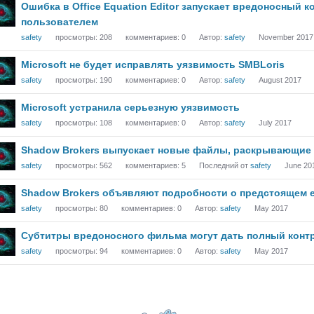
Ошибка в Office Equation Editor запускает вредоносный к
пользователем
safety
просмотры:
208
комментариев:
0
Автор:
safety
November 2017
Microsoft не будет исправлять уязвимость SMBLoris
safety
просмотры:
190
комментариев:
0
Автор:
safety
August 2017
Microsoft устранила серьезную уязвимость
safety
просмотры:
108
комментариев:
0
Автор:
safety
July 2017
Shadow Brokers выпускает новые файлы, раскрывающие
safety
просмотры:
562
комментариев:
5
Последний от
safety
June 20
Shadow Brokers объявляют подробности о предстоящем 
safety
просмотры:
80
комментариев:
0
Автор:
safety
May 2017
Субтитры вредоносного фильма могут дать полный конт
safety
просмотры:
94
комментариев:
0
Автор:
safety
May 2017