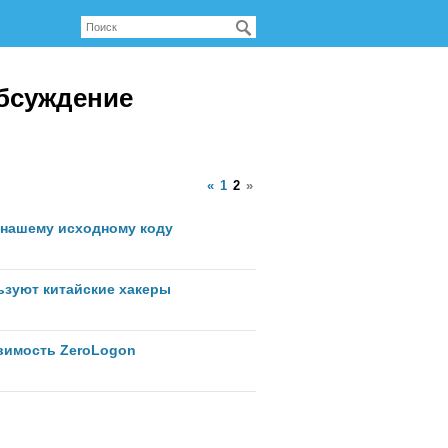
бсуждение
«
1
2
»
к нашему исходному коду
ьзуют китайские хакеры
звимость ZeroLogon