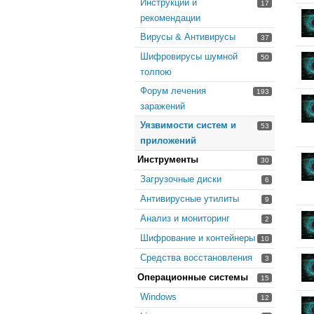
Инструкции и
17
рекомендации
Вирусы & Антивирусы
37
Шифровирусы шумной
50
толпою
Форум лечения
193
заражений
Уязвимости систем и
53
приложений
Инструменты
30
Загрузочные диски
6
Антивирусные утилиты
9
Анализ и мониторинг
2
Шифрование и контейнеры
10
Средства восстановления
3
Операционные системы
15
Windows
12