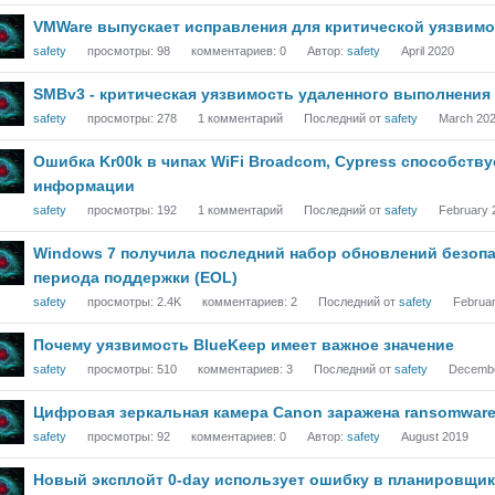
VMWare выпускает исправления для критической уязвимос
safety
просмотры:
98
комментариев:
0
Автор:
safety
April 2020
SMBv3 - критическая уязвимость удаленного выполнения
safety
просмотры:
278
1
комментарий
Последний от
safety
March 20
Ошибка Kr00k в чипах WiFi Broadcom, Cypress способству
информации
safety
просмотры:
192
1
комментарий
Последний от
safety
February 
Windows 7 получила последний набор обновлений безоп
периода поддержки (EOL)
safety
просмотры:
2.4K
комментариев:
2
Последний от
safety
Februa
Почему уязвимость BlueKeep имеет важное значение
safety
просмотры:
510
комментариев:
3
Последний от
safety
Decembe
Цифровая зеркальная камера Canon заражена ransomware 
safety
просмотры:
92
комментариев:
0
Автор:
safety
August 2019
Новый эксплойт 0-day использует ошибку в планировщик