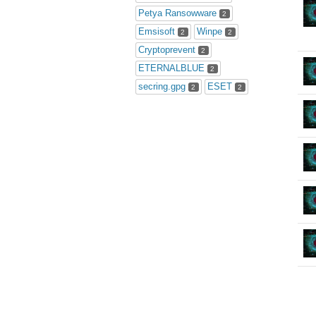
Petya Ransowware
2
Emsisoft
Winpe
2
2
Cryptoprevent
2
ETERNALBLUE
2
secring.gpg
ESET
2
2