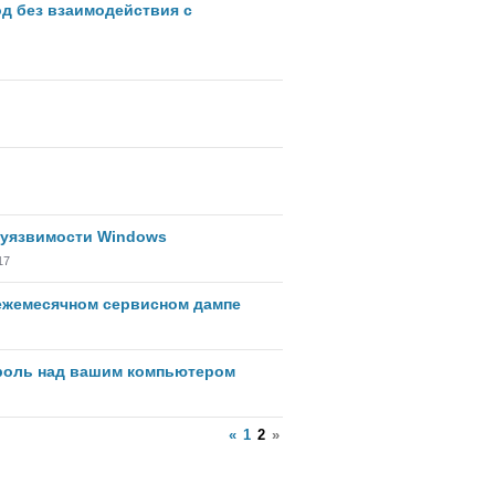
од без взаимодействия с
 уязвимости Windows
17
ежемесячном сервисном дампе
роль над вашим компьютером
«
1
2
»