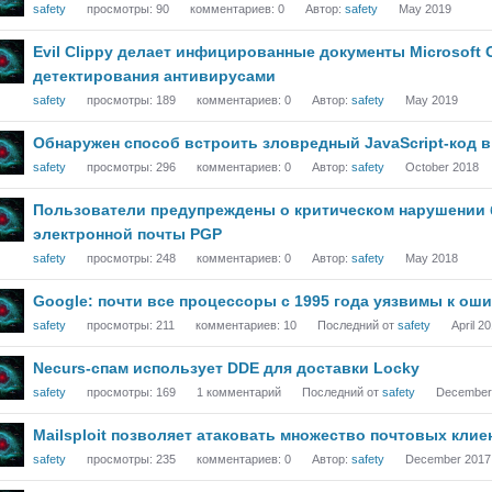
safety
просмотры:
90
комментариев:
0
Автор:
safety
May 2019
Evil Clippy делает инфицированные документы Microsoft 
детектирования антивирусами
safety
просмотры:
189
комментариев:
0
Автор:
safety
May 2019
Обнаружен способ встроить зловредный JavaScript-код в
safety
просмотры:
296
комментариев:
0
Автор:
safety
October 2018
Пользователи предупреждены о критическом нарушении
электронной почты PGP
safety
просмотры:
248
комментариев:
0
Автор:
safety
May 2018
Google: почти все процессоры с 1995 года уязвимы к оши
safety
просмотры:
211
комментариев:
10
Последний от
safety
April 2
Necurs-спам использует DDE для доставки Locky
safety
просмотры:
169
1
комментарий
Последний от
safety
December
Mailsploit позволяет атаковать множество почтовых клие
safety
просмотры:
235
комментариев:
0
Автор:
safety
December 2017