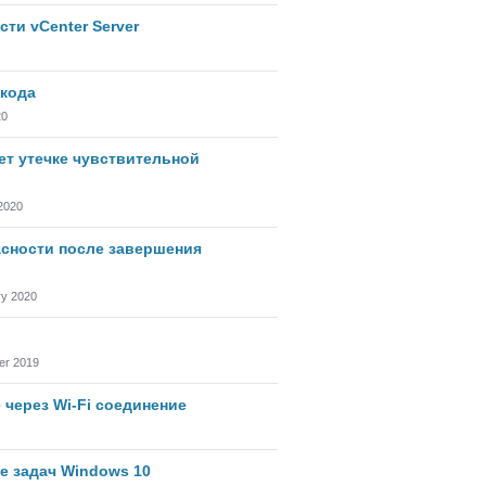
ти vCenter Server
 кода
20
ет утечке чувствительной
2020
асности после завершения
ry 2020
r 2019
через Wi-Fi соединение
е задач Windows 10