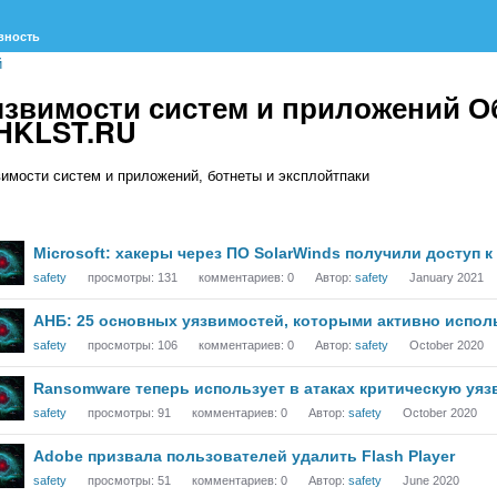
вность
й
язвимости систем и приложений О
HKLST.RU
вимости систем и приложений, ботнеты и эксплойтпаки
исок
Microsoft: хакеры через ПО SolarWinds получили доступ 
суждений
safety
просмотры:
131
комментариев:
0
Автор:
safety
January 2021
АНБ: 25 основных уязвимостей, которыми активно испол
safety
просмотры:
106
комментариев:
0
Автор:
safety
October 2020
Ransomware теперь использует в атаках критическую уя
safety
просмотры:
91
комментариев:
0
Автор:
safety
October 2020
Adobe призвала пользователей удалить Flash Player
safety
просмотры:
51
комментариев:
0
Автор:
safety
June 2020