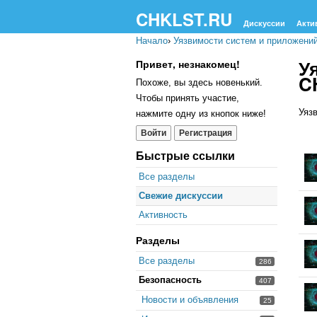
CHKLST.RU
Дискуссии
Акти
Начало
›
Уязвимости систем и приложени
У
Привет, незнакомец!
C
Похоже, вы здесь новенький.
Чтобы принять участие,
Уяз
нажмите одну из кнопок ниже!
Войти
Регистрация
Сп
Быстрые ссылки
об
Все разделы
Свежие дискуссии
Активность
Разделы
Все разделы
286
Безопасность
407
Новости и объявления
25