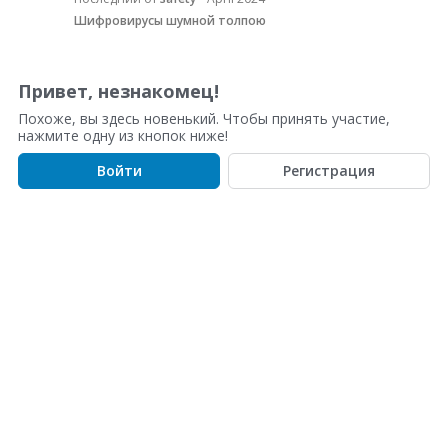
с
Шифровирусы шумной толпою
о
к
о
Привет, незнакомец!
б
Похоже, вы здесь новенький. Чтобы принять участие,
с
нажмите одну из кнопок ниже!
у
ж
Войти
Регистрация
д
е
н
и
й