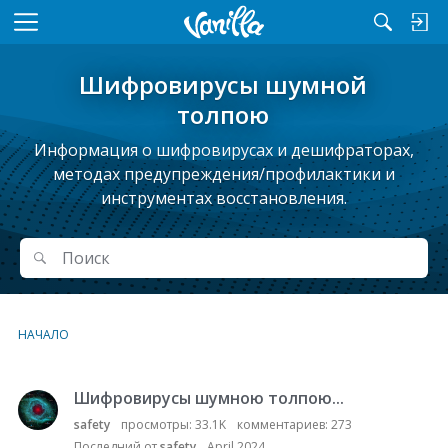
M
e
n
Шифровирусы шумной
u
толпою
Информация о шифровирусах и дешифраторах,
методах предупреждения/профилактики и
инструментах восстановления.
Поиск
Поиск
НАЧАЛО
Шифровирусы шумною толпою...
С
п
safety
просмотры:
33.1K
комментариев:
273
и
Последний от
safety
April 2024