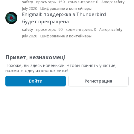
с
safety
просмотры:
159
комментариев:
0
Автор:
safety
о
July 2020
Шифрование и контейнеры
к
Enigmail: поддержка в Thunderbird
о
будет прекращена
б
safety
просмотры:
90
комментариев:
0
Автор:
safety
с
July 2020
Шифрование и контейнеры
у
ж
д
Привет, незнакомец!
е
н
Похоже, вы здесь новенький. Чтобы принять участие,
нажмите одну из кнопок ниже!
и
й
Войти
Регистрация