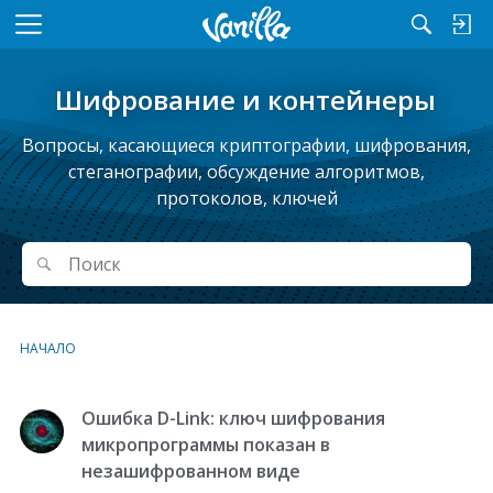
M
e
n
Шифрование и контейнеры
u
Вопросы, касающиеся криптографии, шифрования,
стеганографии, обсуждение алгоритмов,
протоколов, ключей
Поиск
Поиск
НАЧАЛО
Ошибка D-Link: ключ шифрования
С
п
микропрограммы показан в
и
незашифрованном виде