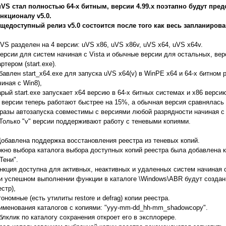
uVS стал полностью 64-х битным, версии 4.99.x поэтапно будут пред
нкционалу v5.0.
щедоступный релиз v5.0 состоится после того как весь запланиров
uVS разделен на 4 версии: uVS x86, uVS x86v, uVS x64, uVS x64v.
версии для систем начиная с Vista и обычные версии для остальных, ве
ртером (start.exe).
бавлен start_x64.exe для запуска uVS x64(v) в WinPE x64 и 64-х битном
чиная с Win8),
арый start.exe запускает x64 версию в 64-х битных системах и x86 версию
" версии теперь работают быстрее на 15%, а обычная версия сравнялась п
разы автозапуска совместимы с версиями любой разрядности начиная с 
) Только "v" версии поддерживают работу с теневыми копиями.
Добавлена поддержка восстановления реестра из теневых копий.
окно выбора каталога выбора доступных копий реестра была добавлена к
Тени".
нкция доступна для активных, неактивных и удаленных систем начиная с
и успешном выполнении функции в каталоге \Windows\ABR будут создан
естр),
тономные (есть утилиты restore и defrag) копии реестра.
именования каталогов с копиями: "yyy-mm-dd_hh-mm_shadowcopy".
блклик по каталогу сохранения откроет его в эксплорере.