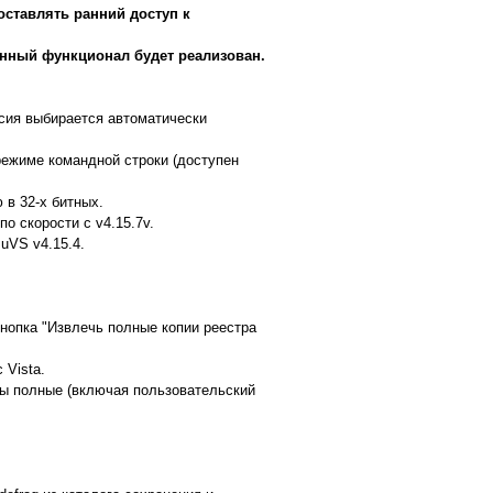
оставлять ранний доступ к
анный функционал будет реализован.
рсия выбирается автоматически
 режиме командной строки (доступен
 в 32-х битных.
о скорости с v4.15.7v.
uVS v4.15.4.
нопка "Извлечь полные копии реестра
 Vista.
ы полные (включая пользовательский