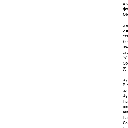
o 
фу
Об
o 
v-
ста
До
на
ст
"v
Об
(!
o 
В 
из 
Фу
Пр
ре
ав
На
Да