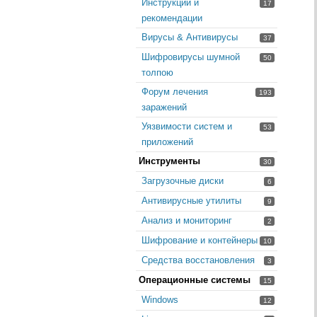
Инструкции и
17
рекомендации
Вирусы & Антивирусы
37
Шифровирусы шумной
50
толпою
Форум лечения
193
заражений
Уязвимости систем и
53
приложений
Инструменты
30
Загрузочные диски
6
Антивирусные утилиты
9
Анализ и мониторинг
2
Шифрование и контейнеры
10
Средства восстановления
3
Операционные системы
15
Windows
12