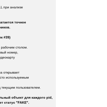
L при анализе
чатается точное
ников.
к #39)
 рабочим столом.
овый номер,
идеокарту
на открывает
асто используемым
д текущим пользователем.
ьный объект для каждого pid,
ет статус "FAKE".