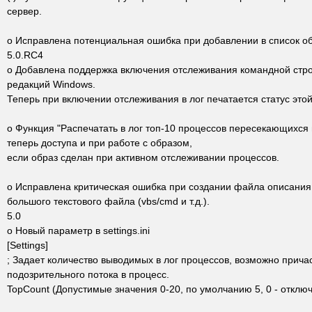
сервер.
o Исправлена потенциальная ошибка при добавлении в список об
5.0.RC4
o Добавлена поддержка включения отслеживания командной стро
редакций Windows.
Теперь при включении отслеживания в лог печатается статус этой
o Функция "Распечатать в лог топ-10 процессов пересекающихся
теперь доступа и при работе с образом,
если образ сделан при активном отслеживании процессов.
o Исправлена критическая ошибка при создании файла описания
большого текстового файла (vbs/cmd и т.д.).
5.0
o Новый параметр в settings.ini
[Settings]
; Задает количество выводимых в лог процессов, возможно прич
подозрительного потока в процесс.
TopCount (Допустимые значения 0-20, по умолчанию 5, 0 - отключ