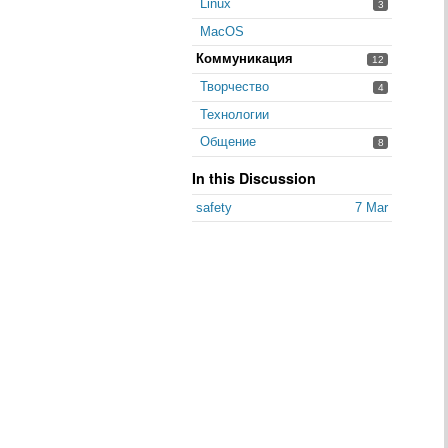
Linux
3
MacOS
Коммуникация
12
Творчество
4
Технологии
Общение
8
In this Discussion
safety
7 Mar