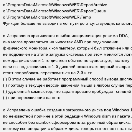
o \ProgramData\Microsoft\Windows\WER\ReportArchive
o \ProgramData\Microsoft\Windows\WER\ReportQueue
o \ProgramData\Microsoft\Windows\WER\Temp
Функция больше не выводит в лог пути до отсутствующих каталог
o Исправлена критическая ошибка инициализации режима DDA,
она могла проявляться на чипсетах AMD при подключении
физического монитора к компьютеру, который был отключен или 
не подключен на этапе загрузки системы, при этом меняются лог
номера дисплеев и 1-го дисплея обычно не существует, поэтому
если вы подключились и 1-й дисплей показывает черный квадрат 
стоит попробовать переключиться на 2-й и т.п.
(!) В этом случае не работает программный способ вывода диспле
(!) поэтому в текущей версии движения мыши в любом случае пе
(!) удаленный компьютер, что гарантировано пробуждает спящий
(!) при переключении на него.
o Исправлена ошибка создания загрузочного диска под Windows 
по неизвестной причине в этой редакции Windows dism из пакета
не способен без ошибок сформировать загрузочный образ диска,
поэтому все операции с образом диска теперь выполняет штатный