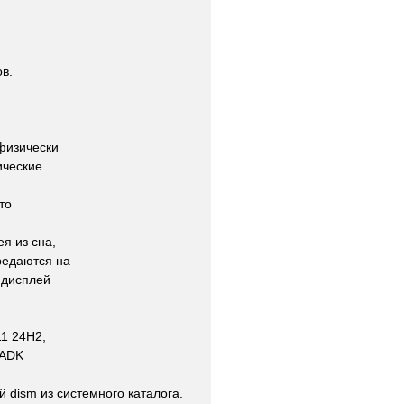
ов.
физически
ические
то
я из сна,
редаются на
 дисплей
11 24H2,
 ADK
 dism из системного каталога.