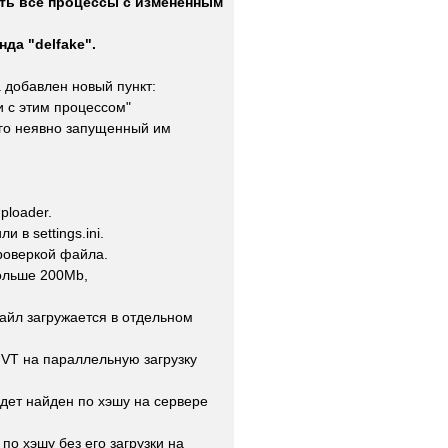
ить все процессы с измененным
да "delfake".
а добавлен новый пункт:
и с этим процессом"
го неявно запущенный им
ploader.
 в settings.ini.
проверкой файла.
больше 200Mb,
айл загружается в отдельном
у VT на параллельную загрузку
удет найден по хэшу на сервере
по хэшу без его загрузки на