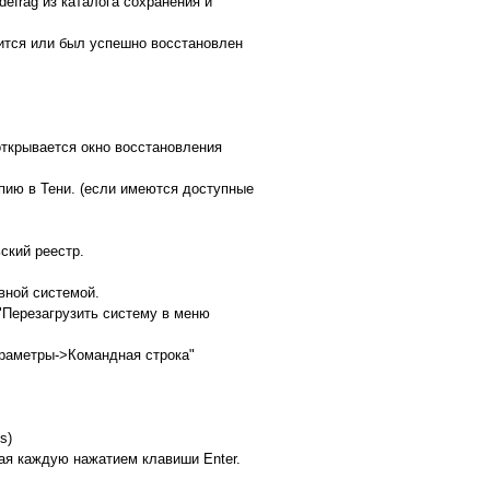
efrag из каталога сохранения и
узится или был успешно восстановлен
открывается окно восстановления
пию в Тени. (если имеются доступные
ский реестр.
ивной системой.
у "Перезагрузить систему в меню
араметры->Командная строка"
s)
ая каждую нажатием клавиши Enter.