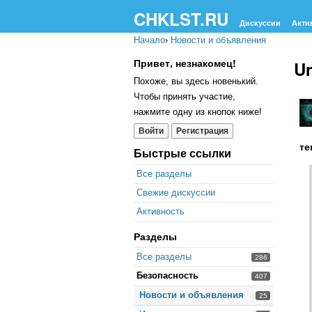
CHKLST.RU
Дискуссии
Акти
Начало
›
Новости и объявления
Привет, незнакомец!
Un
Похоже, вы здесь новенький.
Чтобы принять участие,
нажмите одну из кнопок ниже!
Войти
Регистрация
те
Быстрые ссылки
Все разделы
Свежие дискуссии
Активность
Разделы
Все разделы
286
Безопасность
407
Новости и объявления
25