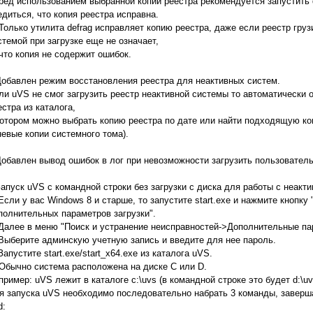
ред использованием выбранной копии реестра рекомендуется запустить d
едиться, что копия реестра исправна.
) Только утилита defrag исправляет копию реестра, даже если реестр гр
стемой при загрузке еще не означает,
) что копия не содержит ошибок.
Добавлен режим восстановления реестра для неактивных систем.
ли uVS не смог загрузить реестр неактивной системы то автоматически 
естра из каталога,
котором можно выбрать копию реестра по дате или найти подходящую ко
невые копии системного тома).
Добавлен вывод ошибок в лог при невозможности загрузить пользователь
Запуск uVS с командной строки без загрузки с диска для работы с неакт
 Если у вас Windows 8 и старше, то запустите start.exe и нажмите кнопк
полнительных параметров загрузки".
 Далее в меню "Поиск и устранение неисправностей->Дополнительные п
 Выберите админскую учетную запись и введите для нее пароль.
 Запустите start.exe/start_x64.exe из каталога uVS.
) Обычно система расположена на диске C или D.
пример: uVS лежит в каталоге c:\uvs (в командной строке это будет d:\uv
я запуска uVS необходимо последовательно набрать 3 команды, заверш
d: