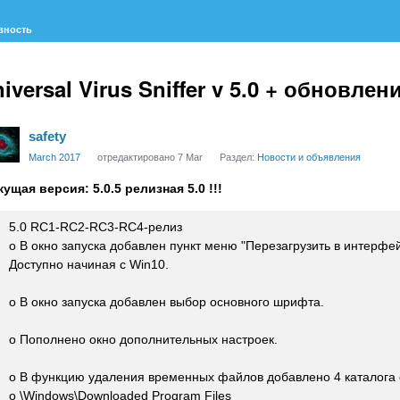
вность
iversal Virus Sniffer v 5.0 + обновлен
safety
March 2017
отредактировано 7 Mar
Раздел:
Новости и объявления
кущая версия: 5.0.5 релизная 5.0 !!!
5.0 RC1-RC2-RC3-RC4-релиз
o В окно запуска добавлен пункт меню "Перезагрузить в интерфей
Доступно начиная с Win10.
o В окно запуска добавлен выбор основного шрифта.
o Пополнено окно дополнительных настроек.
o В функцию удаления временных файлов добавлено 4 каталога
o \Windows\Downloaded Program Files