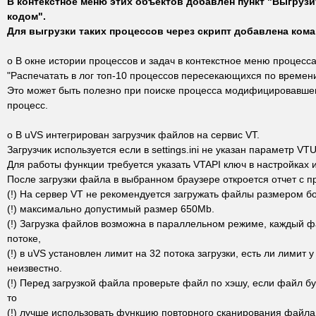
В контекстное меню этих объектов добавлен пункт "Выгруз
кодом".
Для выгрузки таких процессов через скрипт добавлена коман
o В окне истории процессов и задач в контекстное меню процесс
"Распечатать в лог топ-10 процессов пересекающихся по времен
Это может быть полезно при поиске процесса модифицировавше
процесс.
o В uVS интегрирован загрузчик файлов на сервис VT.
Загрузчик используется если в settings.ini не указан параметр VTU
Для работы функции требуется указать VTAPI ключ в настройках или
После загрузки файла в выбранном браузере откроется отчет с 
(!) На сервер VT не рекомендуется загружать файлы размером 
(!) максимально допустимый размер 650Mb.
(!) Загрузка файлов возможна в параллельном режиме, каждый ф
потоке,
(!) в uVS установлен лимит на 32 потока загрузки, есть ли лимит 
неизвестно.
(!) Перед загрузкой файла проверьте файл по хэшу, если файл б
то
(!) лучше использовать функцию повторного сканирования файла 