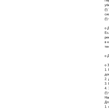
Пе
уб
(!
си
(!
o 
Ес
ре
в 
те
o 
o 
1.
до
2.
3.
4.
(!
На
Дл
1. 