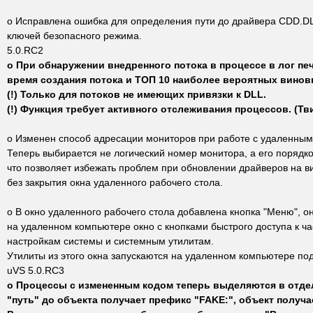
o Исправлена ошибка для определения пути до драйвера CDD.DL
ключей безопасного режима.
5.0.RC2
o При обнаружении внедренного потока в процессе в лог пе
время создания потока и ТОП 10 наиболее вероятных винов
(!) Только для потоков не имеющих привязки к DLL.
(!) Функция требует активного отслеживания процессов. (Тви
o Изменен способ адресации мониторов при работе с удаленным
Теперь выбирается не логический номер монитора, а его порядк
что позволяет избежать проблем при обновлении драйверов на в
без закрытия окна удаленного рабочего стола.
o В окно удаленного рабочего стола добавлена кнопка "Меню", о
на удаленном компьютере окно с кнопками быстрого доступа к ч
настройкам системы и системным утилитам.
Утилиты из этого окна запускаются на удаленном компьютере по
uVS 5.0.RC3
o Процессы с измененным кодом теперь выделяются в отдел
"путь" до объекта получает префикс "FAKE:", объект получа