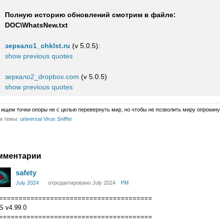
Полную историю обновлений смотрим в файле:
DOC\WhatsNew.txt
зеркало1_chklst.ru
(v 5.0.5):
show previous quotes
зеркало2_dropbox.com
(v 5.0.5)
show previous quotes
ищем точки опоры не с целью перевернуть мир, но чтобы не позволить миру опрокину
и темы:
universal Virus Sniffer
are
мментарии
ogle+
safety
July 2024
отредактировано July 2024
PM
=======================================
S v4.99.0
=======================================