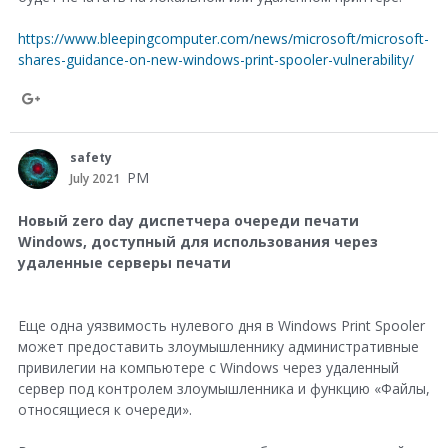
https://www.bleepingcomputer.com/news/microsoft/microsoft-
shares-guidance-on-new-windows-print-spooler-vulnerability/
S
h
safety
a
PM
July 2021
r
Новый zero day диспетчера очереди печати
e
Windows, доступный для использования через
удаленные серверы печати
o
n
G
Еще одна уязвимость нулевого дня в Windows Print Spooler
может предоставить злоумышленнику административные
o
привилегии на компьютере с Windows через удаленный
o
сервер под контролем злоумышленника и функцию «Файлы,
относящиеся к очереди».
g
l