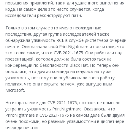
повышения привилегий, так и для удаленного выполнения
кода. На самом деле это часто случается, когда
исследователи реконструируют патч.
Только в этом случае это имело неожиданные
последствия. Другая группа исследователей также
обнаружила уязвимость RCE в службе диспетчера очереди
печати. Они назвали свой PrintNightmare и посчитали, что
это то же самое, что и CVE-2021-1675. Они работали над
презентацией, которая должна была состояться на
конференции по безопасности Black Hat. Но теперь они
опасались, что другая команда наткнулась на ту же
уязвимость, поэтому они опубликовали свою работу,
полагая, что она покрыта патчем, уже выпущенным
Microsoft.
Но исправление для CVE-2021-1675, похоже, не помогло
устранить уязвимость PrintNightmare. Оказалось, что
PrintNightmare и CVE-2021-1675 на самом деле были двумя
очень похожими, но разными уязвимостями в диспетчере
очереди печати.