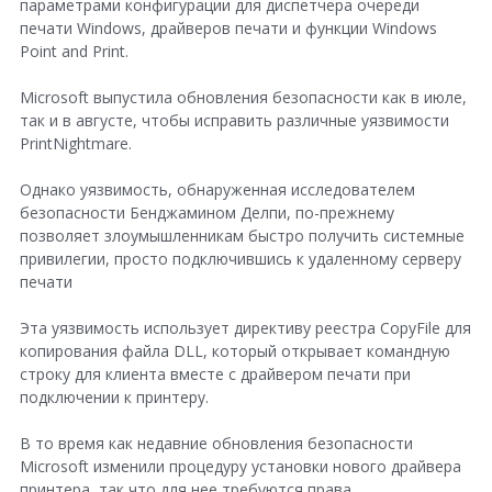
параметрами конфигурации для диспетчера очереди
печати Windows, драйверов печати и функции Windows
e
Point and Print.
+
Microsoft выпустила обновления безопасности как в июле,
так и в августе, чтобы исправить различные уязвимости
PrintNightmare.
Однако уязвимость, обнаруженная исследователем
безопасности Бенджамином Делпи, по-прежнему
позволяет злоумышленникам быстро получить системные
привилегии, просто подключившись к удаленному серверу
печати
Эта уязвимость использует директиву реестра CopyFile для
копирования файла DLL, который открывает командную
строку для клиента вместе с драйвером печати при
подключении к принтеру.
В то время как недавние обновления безопасности
Microsoft изменили процедуру установки нового драйвера
принтера, так что для нее требуются права