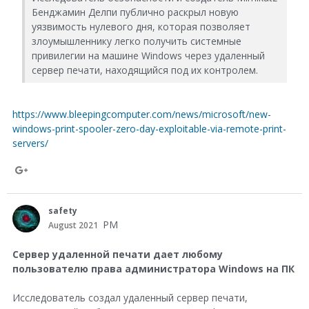
Бенджамин Делпи публично раскрыл новую
уязвимость нулевого дня, которая позволяет
злоумышленнику легко получить системные
привилегии на машине Windows через удаленный
сервер печати, находящийся под их контролем.
https://www.bleepingcomputer.com/news/microsoft/new-
windows-print-spooler-zero-day-exploitable-via-remote-print-
servers/
S
h
safety
a
PM
August 2021
r
Сервер удаленной печати дает любому
e
пользователю права администратора Windows на ПК
o
Исследователь создал удаленный сервер печати,
n