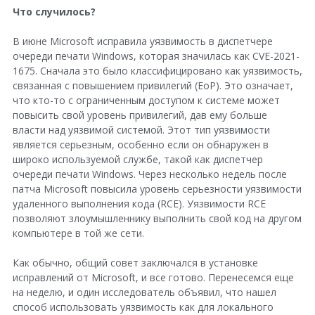
Что случилось?
l
В июне Microsoft исправила уязвимость в диспетчере
e
очереди печати Windows, которая значилась как CVE-2021-
+
1675. Сначала это было классифицировано как уязвимость,
связанная с повышением привилегий (EoP). Это означает,
что кто-то с ограниченным доступом к системе может
повысить свой уровень привилегий, дав ему больше
власти над уязвимой системой. Этот тип уязвимости
является серьезным, особенно если он обнаружен в
широко используемой службе, такой как диспетчер
очереди печати Windows. Через несколько недель после
патча Microsoft повысила уровень серьезности уязвимости
удаленного выполнения кода (RCE). Уязвимости RCE
позволяют злоумышленнику выполнить свой код на другом
компьютере в той же сети.
Как обычно, общий совет заключался в установке
исправлений от Microsoft, и все готово. Перенесемся еще
на неделю, и один исследователь объявил, что нашел
способ использовать уязвимость как для локального