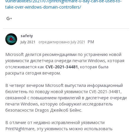
vulnerabilities/2021/07/printnightmare-0-day-can-be-used-to-
take-over-windows-domain-controllers/
S
h
safety
a
PM
July 2021
отредактировано July 2021
r
Microsoft делится рекомендациями по устранению новой
e
уязвимости диспетчера очереди печати Windows, которая
отслеживается как
CVE-2021-34481
, которая была
o
раскрыта сегодня вечером.
n
G
В четверг вечером Microsoft выпустила информационный
бюллетень по поводу новой уязвимости CVE-2021-34481,
o
связанной с повышением привилегий в диспетчере очереди
o
печати Windows, которую обнаружил исследователь
безопасности Dragos Джейкоб Бейнс.
g
l
В отличие от недавно исправленной уязвимости
PrintNightmare, эту уязвимость можно использовать
e