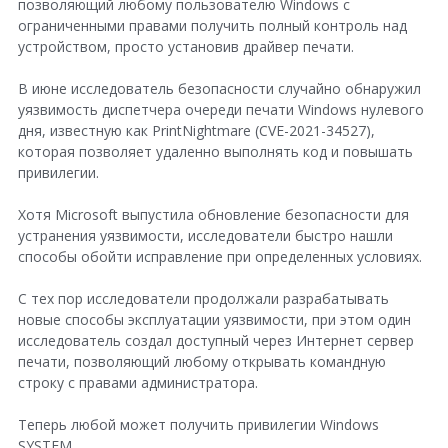
позволяющий любому пользователю Windows с
G
ограниченными правами получить полный контроль над
устройством, просто установив драйвер печати.
o
o
В июне исследователь безопасности случайно обнаружил
уязвимость диспетчера очереди печати Windows нулевого
g
дня, известную как PrintNightmare (CVE-2021-34527),
l
которая позволяет удаленно выполнять код и повышать
привилегии.
e
+
Хотя Microsoft выпустила обновление безопасности для
устранения уязвимости, исследователи быстро нашли
способы обойти исправление при определенных условиях.
С тех пор исследователи продолжали разрабатывать
новые способы эксплуатации уязвимости, при этом один
исследователь создал доступный через Интернет сервер
печати, позволяющий любому открывать командную
строку с правами администратора.
Теперь любой может получить привилегии Windows
SYSTEM