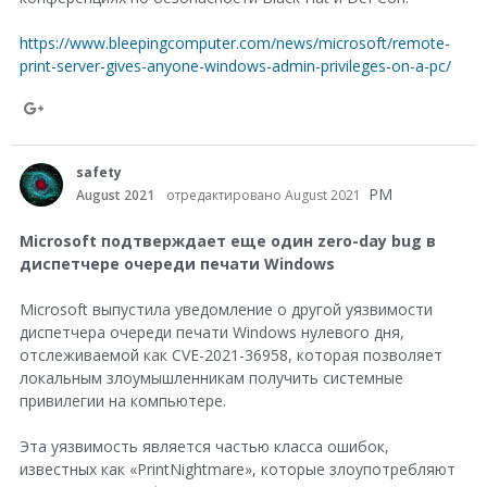
https://www.bleepingcomputer.com/news/microsoft/remote-
print-server-gives-anyone-windows-admin-privileges-on-a-pc/
S
h
safety
a
PM
August 2021
отредактировано August 2021
r
Microsoft подтверждает еще один zero-day bug в
e
диспетчере очереди печати Windows
o
Microsoft выпустила уведомление о другой уязвимости
n
диспетчера очереди печати Windows нулевого дня,
G
отслеживаемой как CVE-2021-36958, которая позволяет
локальным злоумышленникам получить системные
o
привилегии на компьютере.
o
Эта уязвимость является частью класса ошибок,
g
известных как «PrintNightmare», которые злоупотребляют
l