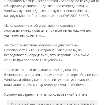
В прошлом месяце исследователь безопасности случайно
обнаружил уязвимость диспетчера очереди печати
e
Windows нулевого дня, известную как PrintNightmare,
+
которую Microsoft отслеживает как CVE-2021-34527.
Использование этой уязвимости позволяет
злоумышленнику повысить привилегии на машине или
удаленно выполнить код.
Microsoft выпустила обновление для системы
безопасности, чтобы исправить уязвимость, но
исследователи определили, что исправление можно
обойти при определенных условиях.
После неполного исправления исследователи
безопасности тщательно изучили API-интерфейсы печати
Windows и обнаружили дополнительные уязвимости,
влияющие на диспетчер очереди печати Windows.
Удаленный сервер печати, использованный в атаке
Исследователь безопасности и создатель Mimikatz