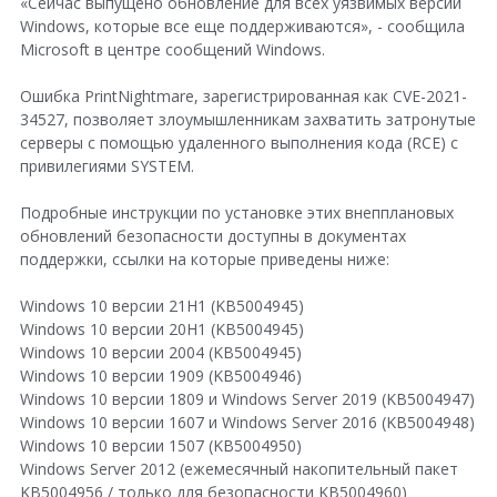
«Сейчас выпущено обновление для всех уязвимых версий
e
Windows, которые все еще поддерживаются», - сообщила
+
Microsoft в центре сообщений Windows.
Ошибка PrintNightmare, зарегистрированная как CVE-2021-
34527, позволяет злоумышленникам захватить затронутые
серверы с помощью удаленного выполнения кода (RCE) с
привилегиями SYSTEM.
Подробные инструкции по установке этих внепплановых
обновлений безопасности доступны в документах
поддержки, ссылки на которые приведены ниже:
Windows 10 версии 21H1 (KB5004945)
Windows 10 версии 20H1 (KB5004945)
Windows 10 версии 2004 (KB5004945)
Windows 10 версии 1909 (KB5004946)
Windows 10 версии 1809 и Windows Server 2019 (KB5004947)
Windows 10 версии 1607 и Windows Server 2016 (KB5004948)
Windows 10 версии 1507 (KB5004950)
Windows Server 2012 (ежемесячный накопительный пакет
KB5004956 / только для безопасности KB5004960)