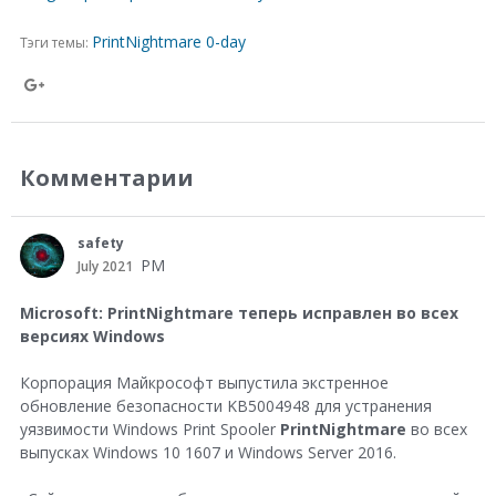
PrintNightmare 0-day
Тэги темы:
S
h
a
Комментарии
r
e
safety
PM
o
July 2021
n
Microsoft: PrintNightmare теперь исправлен во всех
G
версиях Windows
o
Корпорация Майкрософт выпустила экстренное
o
обновление безопасности KB5004948 для устранения
уязвимости Windows Print Spooler
PrintNightmare
во всех
g
выпусках Windows 10 1607 и Windows Server 2016.
l