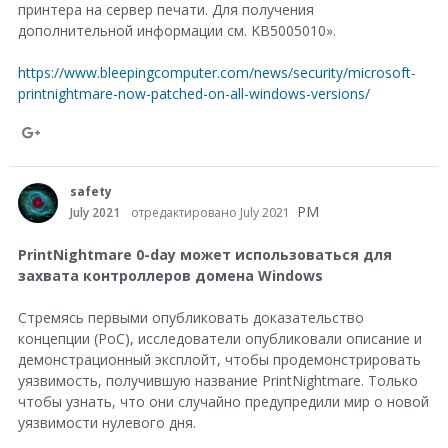
принтера на сервер печати. ​​Для получения
дополнительной информации см. KB5005010».
https://www.bleepingcomputer.com/news/security/microsoft-
printnightmare-now-patched-on-all-windows-versions/
S
h
safety
a
PM
July 2021
отредактировано July 2021
r
PrintNightmare 0-day может использоваться для
e
захвата контроллеров домена Windows
o
Стремясь первыми опубликовать доказательство
n
концепции (PoC), исследователи опубликовали описание и
G
демонстрационный эксплойт, чтобы продемонстрировать
уязвимость, получившую название PrintNightmare. Только
o
чтобы узнать, что они случайно предупредили мир о новой
o
уязвимости нулевого дня.
g