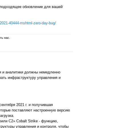
и подходящее обновление для вашей
-2021-40444-mshtml-zero-day-bug/
ть нас.
ти и аналитики должны немедленно
вать инфраструктуру управления и
 сентября 2021 г. и получившая
которые поставляют настроенную версию
агрузка.
ли C2» Cobalt Strike - функцию,
руктуры управления и контроля, чтобы