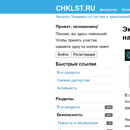
CHKLST.RU
Дискуссии
Акти
Начало
›
Уязвимости систем и приложени
Привет, незнакомец!
Э
Похоже, вы здесь новенький.
н
Чтобы принять участие,
нажмите одну из кнопок ниже!
Войти
Регистрация
Быстрые ссылки
Все разделы
Свежие дискуссии
Активность
В 
Разделы
по
Все разделы
уд
286
Безопасность
407
Не
Новости и объявления
25
он