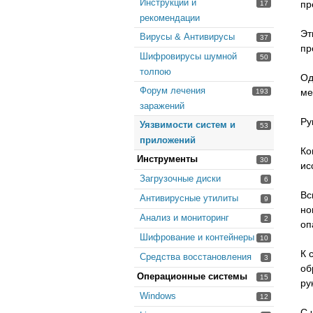
Инструкции и
пр
17
рекомендации
Эт
Вирусы & Антивирусы
37
пр
Шифровирусы шумной
50
толпою
Од
Форум лечения
ме
193
заражений
Ру
Уязвимости систем и
53
приложений
Ко
Инструменты
30
ис
Загрузочные диски
6
Вс
Антивирусные утилиты
9
но
Анализ и мониторинг
2
оп
Шифрование и контейнеры
10
К 
Средства восстановления
3
об
Операционные системы
15
ру
Windows
12
С 