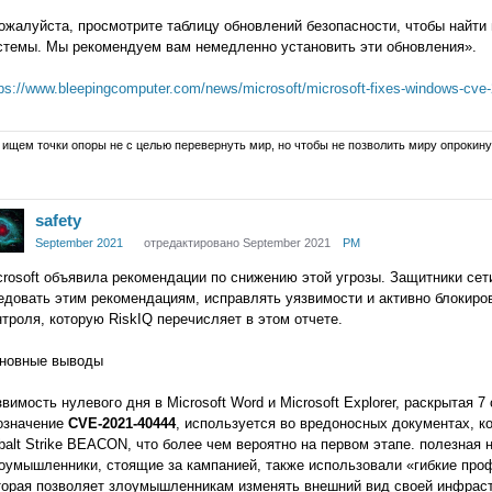
ожалуйста, просмотрите таблицу обновлений безопасности, чтобы найт
стемы. Мы рекомендуем вам немедленно установить эти обновления».
tps://www.bleepingcomputer.com/news/microsoft/microsoft-fixes-windows-cve
ищем точки опоры не с целью перевернуть мир, но чтобы не позволить миру опрокину
are
safety
ogle+
September 2021
отредактировано September 2021
PM
crosoft объявила рекомендации по снижению этой угрозы. Защитники се
едовать этим рекомендациям, исправлять уязвимости и активно блокиро
нтроля, которую RiskIQ перечисляет в этом отчете.
новные выводы
звимость нулевого дня в Microsoft Word и Microsoft Explorer, раскрытая 7
означение
CVE-2021-40444
, используется во вредоносных документах, 
balt Strike BEACON, что более чем вероятно на первом этапе. полезная н
оумышленники, стоящие за кампанией, также использовали «гибкие профи
торая позволяет злоумышленникам изменять внешний вид своей инфраст