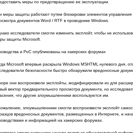
едоставить меры по предотвращению ее эксплуатации.
и меры защиты работают путем блокировки элементов управления 
осмотра документов Word / RTF в проводнике Windows.
нако исследователи смогли изменить эксплойт, чтобы не использов
ры защиты Microsoft.
ководства и PoC опубликованы на хакерских форумах
гда Microsoft впервые раскрыла Windows MSHTML нулевого дня, о
следователи безопасности быстро обнаружили вредоносные докуме
коре они воспроизвели эксплойты, модифицировали их для расши
вый вектор предварительного просмотра документа, но исследоват
асения, что другие злоумышленники воспользуются им.
сожалению, злоумышленники смогли воспроизвести эксплойт само
разцов вредоносных документов, размещенных в Интернете, и на
ководствами и информацией на хакерских форумах.
четверга злоумышленники начали делиться общедоступной инфор