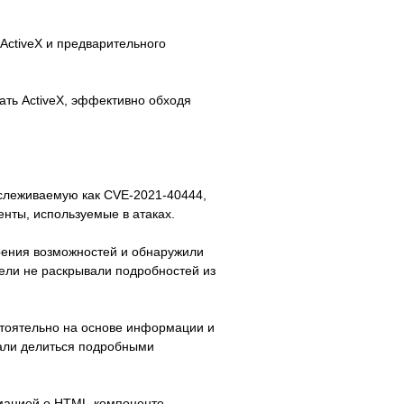
ActiveX и предварительного
ать ActiveX, эффективно обходя
тслеживаемую как CVE-2021-40444,
нты, используемые в атаках.
рения возможностей и обнаружили
ели не раскрывали подробностей из
стоятельно на основе информации и
чали делиться подробными
мацией о HTML-компоненте