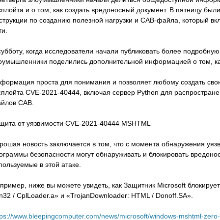
сплойта и о том, как создать вредоносный документ. В пятницу бы
струкции по созданию полезной нагрузки и CAB-файла, который вк
ти.
субботу, когда исследователи начали публиковать более подробную
оумышленники поделились дополнительной информацией о том, как
формация проста для понимания и позволяет любому создать сво
сплойта CVE-2021-40444, включая сервер Python для распростран
йлов CAB.
щита от уязвимости CVE-2021-40444 MSHTML
рошая новость заключается в том, что с момента обнаружения уязви
ограммы безопасности могут обнаруживать и блокировать вредон
пользуемые в этой атаке.
пример, ниже вы можете увидеть, как Защитник Microsoft блокирует
n32 / CplLoader.a» и «TrojanDownloader: HTML / Donoff.SA».
tps://www.bleepingcomputer.com/news/microsoft/windows-mshtml-zero-