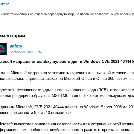
rums/
ищем точки опоры не с целью перевернуть мир, но чтобы не позволить миру опрокину
are
мментарии
ogle+
safety
September 2021
PM
crosoft исправляет ошибку нулевого дня в Windows CVE-2021-40444
годня Microsoft устранила уязвимость нулевого дня высокой степени сер
пользовалась в целевых атаках на Microsoft Office и Office 365 на компь
достаток безопасности удаленного выполнения кода (RCE), отслеживаем
движке рендеринга браузера MSHTML Internet Explorer, используемом доку
 данным Microsoft, CVE-2021-40444 влияет на Windows Server 2008 до 201
овень серьезности 8,8 из 10 возможных.
icrosoft выпустила обновления безопасности для устранения этой уязвим
формационном сообщении, опубликованном в рамках вторника исправлен