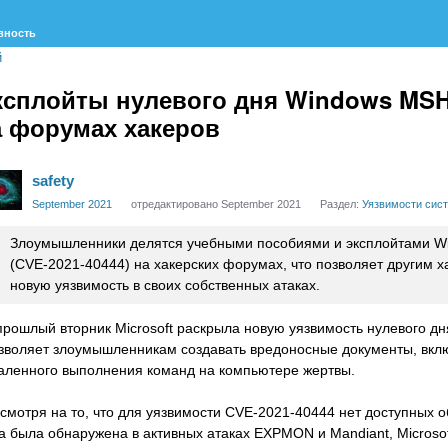
вность
й
ксплойты нулевого дня Windows MS
а форумах хакеров
safety
September 2021
отредактировано September 2021
Раздел:
Уязвимости сис
Злоумышленники делятся учебными пособиями и эксплойтами W
(CVE-2021-40444) на хакерских форумах, что позволяет другим х
новую уязвимость в своих собственных атаках.
прошлый вторник Microsoft раскрыла новую уязвимость нулевого д
зволяет злоумышленникам создавать вредоносные документы, включ
аленного выполнения команд на компьютере жертвы.
смотря на то, что для уязвимости CVE-2021-40444 нет доступных о
а была обнаружена в активных атаках EXPMON и Mandiant, Microso