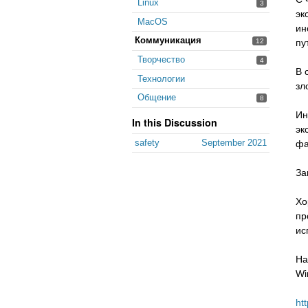
Linux
3
эк
MacOS
ин
Коммуникация
пу
12
Творчество
4
В 
Технологии
зл
Общение
8
Ин
In this Discussion
эк
safety
September 2021
фа
За
Хо
пр
ис
На
Wi
ht