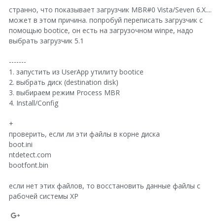
r
странно, что показывает загрузчик MBR#0 Vista/Seven 6.X....
o
e
может в этом причина. попробуй переписать загрузчик с
g
помощью bootice, он есть на загрузочном winpe, надо
o
l
выбрать загрузчик 5.1
n
e
G
-------
+
1. запустить из UserApp утилиту bootice
o
2. выбрать диск (destination disk)
o
3. выбираем режим Process MBR
4. Install/Config
g
l
+
проверить, если ли эти файлы в корне диска
e
boot.ini
+
ntdetect.com
bootfont.bin
если нет этих файлов, то восстановить данные файлы с
рабочей системы XP