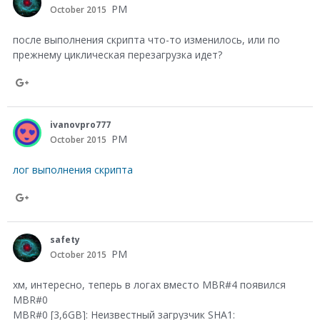
a
PM
October 2015
o
r
после выполнения скрипта что-то изменилось, или по
o
e
прежнему циклическая перезагрузка идет?
g
o
l
n
S
e
G
h
ivanovpro777
+
o
a
PM
October 2015
o
r
лог выполнения скрипта
g
e
l
o
S
e
n
h
safety
+
G
a
PM
October 2015
o
r
хм, интересно, теперь в логах вместо MBR#4 появился
o
e
MBR#0
g
MBR#0 [3,6GB]: Неизвестный загрузчик SHA1:
o