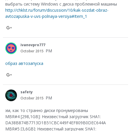
G
выбрать систему Windows c диска проблемной машины
o
http://chklst.ru/forum/discussion/10/kak-sozdat-obraz-
avtozapuska-v-uvs-polnaya-versiya#Item_1
o
g
S
l
h
e
ivanovpro777
a
PM
October 2015
+
r
образ автозапуска
e
o
S
n
h
safety
G
a
PM
October 2015
o
r
хм, как то странно диски пронумерованы
o
e
MBR#4 [298,1GB]: Неизвестный загрузчик SHA1:
g
DA38B874B7713D1B51CBC449F4EF809B0DEC644A
o
l
MBR#5 [3,6GB]: Неизвестный загрузчик SHA1: