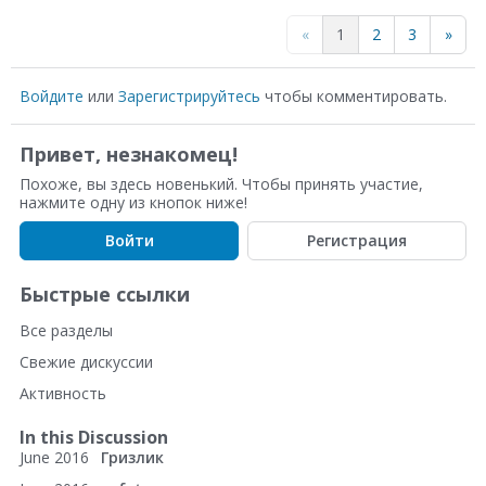
o
a
«
1
2
3
»
o
r
g
e
Войдите
или
Зарегистрируйтесь
чтобы комментировать.
l
o
Привет, незнакомец!
e
n
Похоже, вы здесь новенький. Чтобы принять участие,
+
G
нажмите одну из кнопок ниже!
o
Войти
Регистрация
o
g
Быстрые ссылки
l
Все разделы
e
Свежие дискуссии
+
Активность
In this Discussion
June 2016
Гризлик