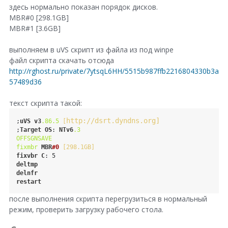
здесь нормально показан порядок дисков.
o
e
MBR#0 [298.1GB]
g
MBR#1 [3.6GB]
o
l
n
выполняем в uVS скрипт из файла из под winpe
e
G
файл скрипта скачать отсюда
+
http://rghost.ru/private/7ytsqL6HH/5515b987ffb2216804330b3a
o
57489d36
o
текст скрипта такой:
g
l
http://dsrt.dyndns.org]
;
uVS
v3
.86
.5
[
;
Target
OS
: 
NTv6
.3
e
OFFSGNSAVE
fixmbr
MBR
#0
[298.1GB]
+
fixvbr
C
: 5
deltmp
delnfr
restart
после выполнения скрипта перегрузиться в нормальный
режим, проверить загрузку рабочего стола.