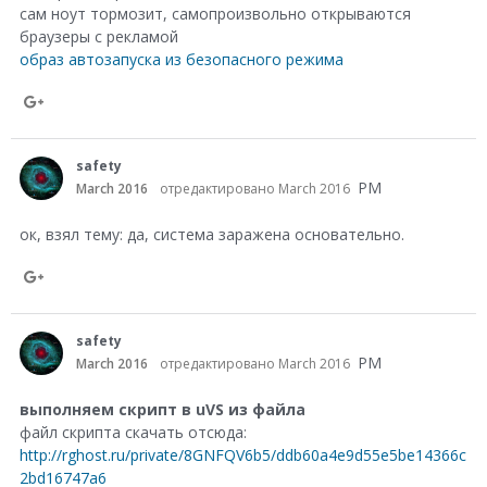
сам ноут тормозит, самопроизвольно открываются
n
браузеры с рекламой
G
образ автозапуска из безопасного режима
o
S
o
h
g
safety
a
l
PM
March 2016
отредактировано March 2016
r
e
ок, взял тему: да, система заражена основательно.
e
+
o
S
n
h
safety
G
a
PM
March 2016
отредактировано March 2016
o
r
выполняем скрипт в uVS из файла
o
e
файл скрипта скачать отсюда:
g
http://rghost.ru/private/8GNFQV6b5/ddb60a4e9d55e5be14366c
o
l
2bd16747a6