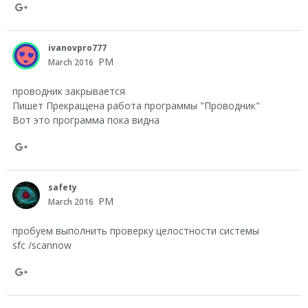
g
o
S
l
n
h
e
ivanovpro777
G
a
PM
March 2016
+
o
r
проводник закрывается
o
e
Пишет Прекращена работа программы "Проводник"
g
Вот это программа пока видна
o
l
n
e
S
G
+
h
o
safety
a
PM
March 2016
o
r
g
пробуем выполнить проверку целостности системы
e
l
sfc /scannow
o
e
n
S
+
G
h