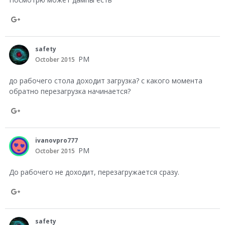
o
n
S
G
h
safety
o
a
PM
October 2015
o
r
до рабочего стола доходит загрузка? с какого момента
g
e
обратно перезагрузка начинается?
l
o
e
n
S
+
G
h
ivanovpro777
o
a
PM
October 2015
o
r
До рабочего не доходит, перезагружается сразу.
g
e
l
o
S
e
n
h
safety
+
G