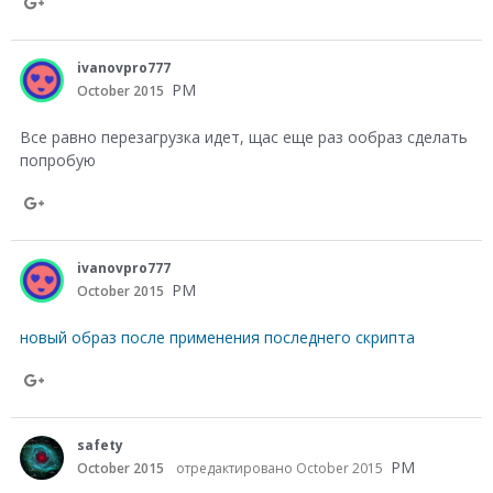
S
h
ivanovpro777
a
PM
October 2015
r
Все равно перезагрузка идет, щас еще раз ообраз сделать
e
попробую
o
n
S
G
h
ivanovpro777
o
a
PM
October 2015
o
r
новый образ после применения последнего скрипта
g
e
l
o
S
e
n
h
safety
+
G
a
PM
October 2015
отредактировано October 2015
o