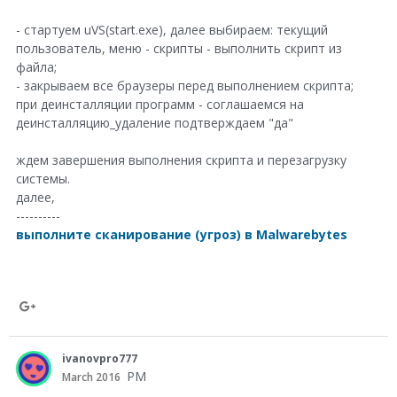
n
e
G
- стартуем uVS(start.exe), далее выбираем: текущий
+
пользователь, меню - скрипты - выполнить скрипт из
o
файла;
o
- закрываем все браузеры перед выполнением скрипта;
при деинсталляции программ - соглашаемся на
g
деинсталляцию_удаление подтверждаем "да"
l
ждем завершения выполнения скрипта и перезагрузку
e
системы.
+
далее,
----------
выполните сканирование (угроз) в Malwarebytes
S
h
ivanovpro777
a
PM
March 2016