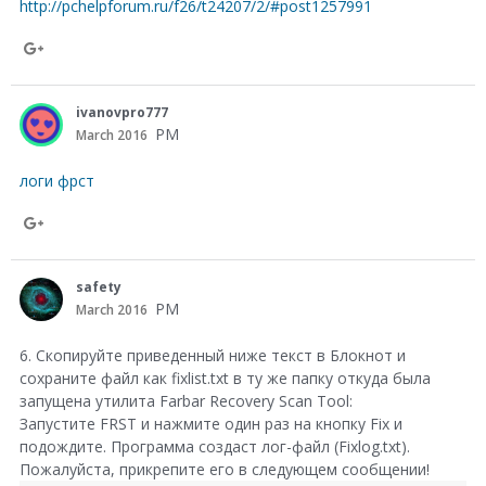
http://pchelpforum.ru/f26/t24207/2/#post1257991
+
S
h
ivanovpro777
a
PM
March 2016
r
логи фрст
e
o
S
n
h
safety
G
a
PM
March 2016
o
r
6. Скопируйте приведенный ниже текст в Блокнот и
o
e
сохраните файл как fixlist.txt в ту же папку откуда была
g
запущена утилита Farbar Recovery Scan Tool:
o
l
Запустите FRST и нажмите один раз на кнопку Fix и
n
подождите. Программа создаст лог-файл (Fixlog.txt).
e
G
Пожалуйста, прикрепите его в следующем сообщении!