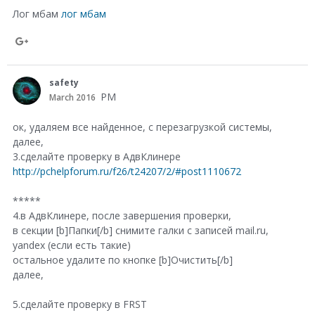
r
Лог мбам
лог мбам
e
o
S
n
h
safety
G
a
PM
March 2016
o
r
ок, удаляем все найденное, с перезагрузкой системы,
o
e
далее,
g
3.сделайте проверку в АдвКлинере
o
l
http://pchelpforum.ru/f26/t24207/2/#post1110672
n
e
G
*****
+
4.в АдвКлинере, после завершения проверки,
o
в секции [b]Папки[/b] снимите галки с записей mail.ru,
o
yandex (если есть такие)
остальное удалите по кнопке [b]Очистить[/b]
g
далее,
l
5.сделайте проверку в FRST
e