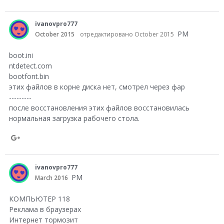
S
h
ivanovpro777
a
PM
October 2015
отредактировано October 2015
r
boot.ini
e
ntdetect.com
bootfont.bin
o
этих файлов в корне диска нет, смотрел через фар
n
---------
G
после восстановления этих файлов восстановилась
нормальная загрузка рабочего стола.
o
o
S
g
h
l
ivanovpro777
a
PM
March 2016
e
r
+
КОМПЬЮТЕР 118
e
Реклама в браузерах
Интернет тормозит
o