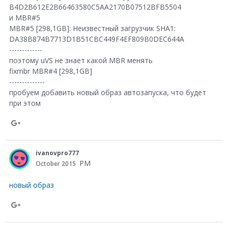
l
B4D2B612E2B66463580C5AA2170B07512BFB5504
n
и MBR#5
e
G
MBR#5 [298,1GB]: Неизвестный загрузчик SHA1:
+
DA38B874B7713D1B51CBC449F4EF809B0DEC644A
o
-------------
o
поэтому uVS не знает какой MBR менять
fixmbr MBR#4 [298,1GB]
g
--------------
l
пробуем добавить новый образ автозапуска, что будет
при этом
e
+
S
h
ivanovpro777
a
PM
October 2015
r
новый образ
e
o
S
n
h