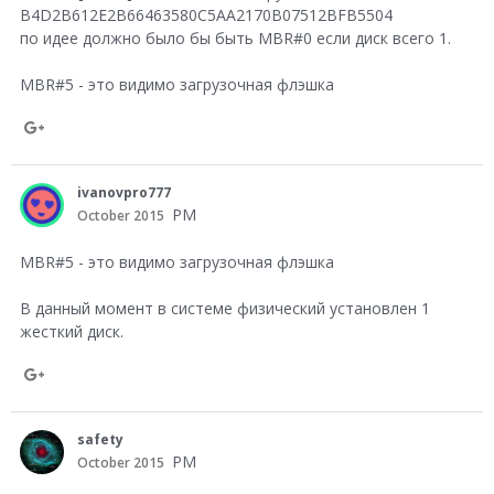
n
B4D2B612E2B66463580C5AA2170B07512BFB5504
e
G
по идее должно было бы быть MBR#0 если диск всего 1.
+
o
MBR#5 - это видимо загрузочная флэшка
o
g
S
l
h
ivanovpro777
e
a
PM
October 2015
+
r
MBR#5 - это видимо загрузочная флэшка
e
В данный момент в системе физический установлен 1
o
жесткий диск.
n
G
S
o
h
safety
o
a
PM
October 2015
g
r