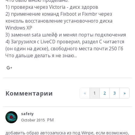
Что было мною проделано:
1) проверка через Victoria - диск здоров
2) применение команд Fixboot и Fixmbr через
консоль восстановление установочного диска
Windows XP
3) заменил sata шлейф и менял порты подключения
4) Загрузился с LiveCD проверил, раздел С читается
(он один на диске), свободного места почти 250 Гб
Что дальше делать я не знаю...
S
h
a
Комментарии
«
1
2
3
»
r
e
safety
o
PM
October 2015
n
добавить образ автозапуска из под Winpe, если возможно,