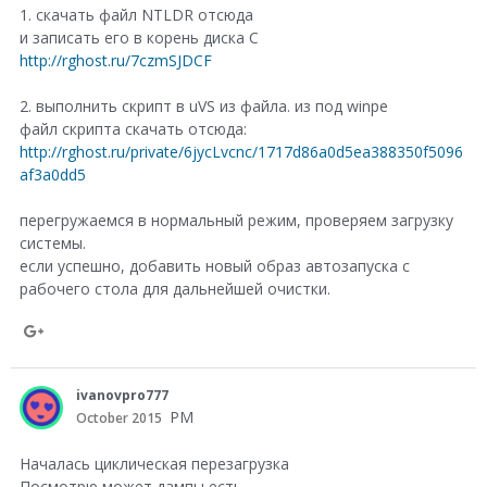
l
1. скачать файл NTLDR отсюда
e
и записать его в корень диска C
e
http://rghost.ru/7czmSJDCF
o
+
n
2. выполнить скрипт в uVS из файла. из под winpe
G
файл скрипта скачать отсюда:
http://rghost.ru/private/6jycLvcnc/1717d86a0d5ea388350f5096
o
af3a0dd5
o
перегружаемся в нормальный режим, проверяем загрузку
g
системы.
l
если успешно, добавить новый образ автозапуска с
рабочего стола для дальнейшей очистки.
e
+
S
h
ivanovpro777
a
PM
October 2015
r
Началась циклическая перезагрузка
e
Посмотрю может дампы есть