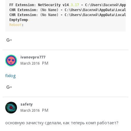
+
o
FF
Extension
: 
NetSecurity
v14
.3
.17
-
C
:\
Users
\Василий\
AppDa
CHR
Extension
: (No Name) 
-
C
:\
Users
\Василий\
AppData
\
Local
\
G
o
CHR
Extension
: (No Name) 
-
C
:\
Users
\Василий\
AppData
\
Local
\
G
EmptyTemp
:
g
Reboot
:
l
e
S
+
h
ivanovpro777
a
PM
March 2016
r
fixlog
e
o
S
n
h
safety
G
a
PM
March 2016
o
r
основную зачистку сделали, как теперь комп работает?
o
e