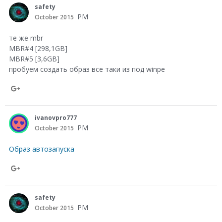
safety
G
a
PM
October 2015
o
r
те же mbr
o
e
MBR#4 [298,1GB]
g
MBR#5 [3,6GB]
o
l
пробуем создать образ все таки из под winpe
n
e
G
S
+
o
h
ivanovpro777
o
a
PM
October 2015
g
r
l
Образ автозапуска
e
e
o
S
+
n
h
safety
G
a
PM
October 2015
o
r