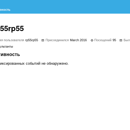
вность
p55rp55
я пользователя
rp55rp55
Присоединился
March 2016
Посещений
95
Был
ультанты
тивность
иксированных событий не обнаружено.