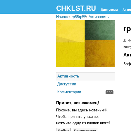
CHKLST.RU
Дискуссии
Акти
Начало
›
rp55rp55
›
Активность
r
Им
Конс
Ак
Заф
Активность
Дискуссии
Комментарии
106
Привет, незнакомец!
Похоже, вы здесь новенький.
Чтобы принять участие,
нажмите одну из кнопок ниже!
Войти
Регистрация