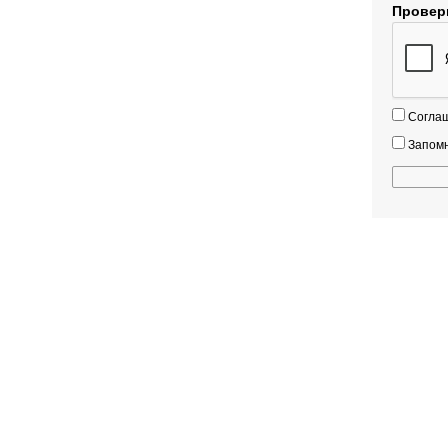
Провер
Согла
Запомн