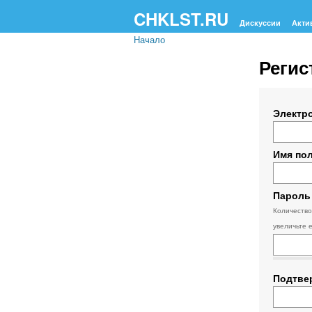
CHKLST.RU
Дискуссии
Акти
Начало
Регис
Электро
Имя по
Пароль
Количество
увеличьте 
Подтве