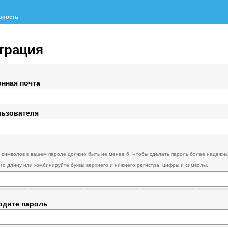
вность
трация
нная почта
льзователя
 символов в вашем пароле должно быть не менее 6. Чтобы сделать пароль более надежн
его длину или комбинируйте буквы верхнего и нижнего регистра, цифры и символы.
рдите пароль