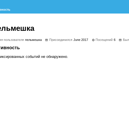
вность
ельмешка
я пользователя
пельмешка
Присоединился
June 2017
Посещений
6
Был
тивность
иксированных событий не обнаружено.