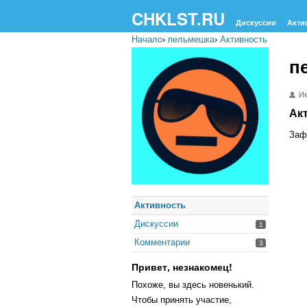
CHKLST.RU
Дискуссии
Акти
Начало
›
пельмешка
›
Активность
п
Им
Ак
Заф
Активность
Дискуссии
1
Комментарии
3
Привет, незнакомец!
Похоже, вы здесь новенький.
Чтобы принять участие,