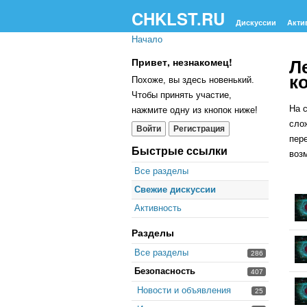
CHKLST.RU
Дискуссии
Акти
Начало
Л
Привет, незнакомец!
к
Похоже, вы здесь новенький.
Чтобы принять участие,
На 
нажмите одну из кнопок ниже!
сло
Войти
Регистрация
пер
Быстрые ссылки
воз
Все разделы
Свежие дискуссии
Сп
об
Активность
Разделы
Все разделы
286
Безопасность
407
Новости и объявления
25