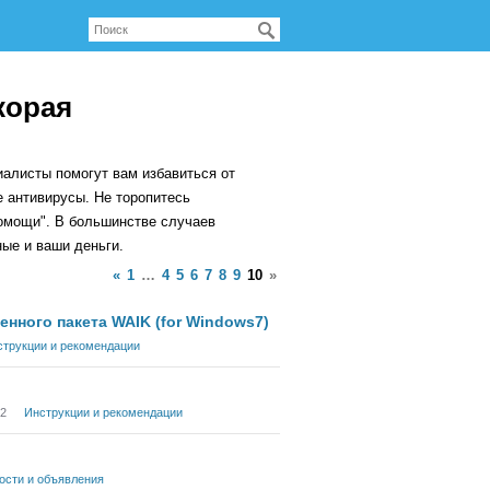
корая
алисты помогут вам избавиться от
 антивирусы. Не торопитесь
помощи". В большинстве случаев
ные и ваши деньги.
«
1
…
4
5
6
7
8
9
10
»
нного пакета WAIK (for Windows7)
струкции и рекомендации
12
Инструкции и рекомендации
ости и объявления