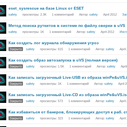
eset_sysrescue на базе Linux от ESET
safety
просмотры:
2.3K
1
комментарий
Автор:
safety
April 2012
За
Метод поиска руткитов в системе по файлу сверки в uVS
safety
просмотры:
1K
1
комментарий
Автор:
safety
April 2012
Инст
Как создать лог журнала обнаружения угроз
Закрыто
safety
просмотры:
615
1
комментарий
Автор:
safety
April
Как создать образ автозапуска в uVS (полная версия)
Закрыто
safety
просмотры:
1.5K
1
комментарий
Автор:
safety
Apri
Как записать загрузочный Live-USB из образа winPe&uVS.
Закрыто
safety
просмотры:
1K
1
комментарий
Автор:
safety
April 
Как записать загрузочный Live-CD из образа winPe&uVS.i
Закрыто
safety
просмотры:
573
1
комментарий
Автор:
safety
April
Как избавиться от банеров, блокирующих доступ к раб. с
Закрыто
safety
просмотры:
323
1
комментарий
Автор:
safety
April