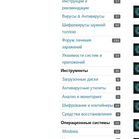
Инструкции и
17
рекомендации
Вирусы & Антивирусы
37
Шифровирусы шумной
50
толпою
Форум лечения
193
заражений
Уязвимости систем и
53
приложений
Инструменты
30
Загрузочные диски
6
Антивирусные утилиты
9
Анализ и мониторинг
2
Шифрование и контейнеры
10
Средства восстановления
3
Операционные системы
15
Windows
12