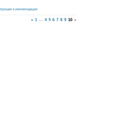
трукции и рекомендации
«
1
…
4
5
6
7
8
9
10
»