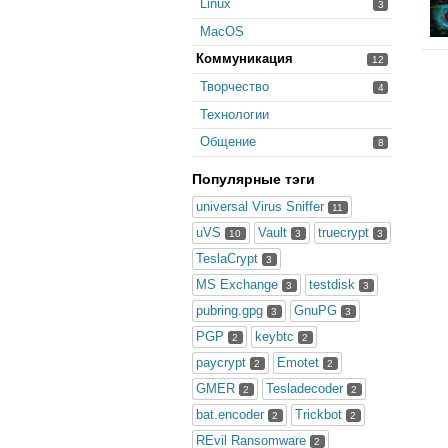
Linux
3
MacOS
Коммуникация
12
Творчество
4
Технологии
Общение
8
Популярные тэги
universal Virus Sniffer
11
uVS
Vault
truecrypt
10
3
3
TeslaCrypt
3
MS Exchange
testdisk
3
3
pubring.gpg
GnuPG
3
3
PGP
keybtc
2
2
paycrypt
Emotet
2
2
GMER
Tesladecoder
2
2
bat.encoder
Trickbot
2
2
REvil Ransomware
2