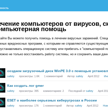
вность
ечение компьютеров от вирусов, с
омпьютерная помощь
сайте Вы можете получить помощь в лечении вирусных заражений. Специ
жных вредоносных программ, с которыми не справляются существующие
еустанавливать операционную систему или прибегать к "компьютерной 
можно не только восстановить работу системы, но и сохранить ваши дан
исок
создаем загрузочный диск WinPE 3.0 с помощью установле
суждений
safety
просмотры:
1.6K
1
комментарий
Автор:
safety
April 2012
Ин
Как создать лог gmer
safety
просмотры:
395
комментариев:
2
Последний от
safety
April 20
ESET о наиболее серьезных киберугрозах в России
safety
просмотры:
176
1
комментарий
Автор:
safety
April 2012
Нов