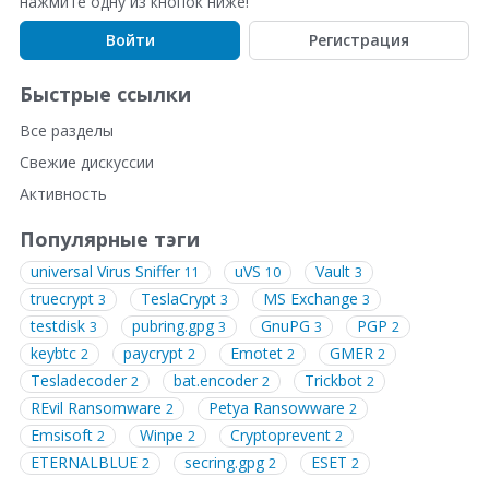
нажмите одну из кнопок ниже!
Войти
Регистрация
Быстрые ссылки
Все разделы
Свежие дискуссии
Активность
Популярные тэги
universal Virus Sniffer
uVS
Vault
11
10
3
truecrypt
TeslaCrypt
MS Exchange
3
3
3
testdisk
pubring.gpg
GnuPG
PGP
3
3
3
2
keybtc
paycrypt
Emotet
GMER
2
2
2
2
Tesladecoder
bat.encoder
Trickbot
2
2
2
REvil Ransomware
Petya Ransowware
2
2
Emsisoft
Winpe
Cryptoprevent
2
2
2
ETERNALBLUE
secring.gpg
ESET
2
2
2