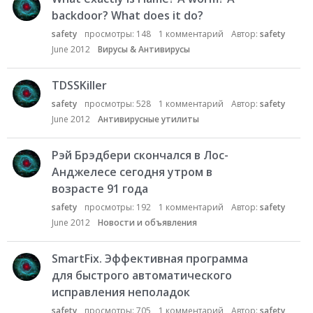
backdoor? What does it do?
safety
просмотры:
148
1
комментарий
Автор:
safety
June 2012
Вирусы & Антивирусы
TDSSKiller
safety
просмотры:
528
1
комментарий
Автор:
safety
June 2012
Антивирусные утилиты
Рэй Брэдбери скончался в Лос-
Анджелесе сегодня утром в
возрасте 91 года
safety
просмотры:
192
1
комментарий
Автор:
safety
June 2012
Новости и объявления
SmartFix. Эффективная программа
для быстрого автоматического
исправления неполадок
safety
просмотры:
705
1
комментарий
Автор:
safety