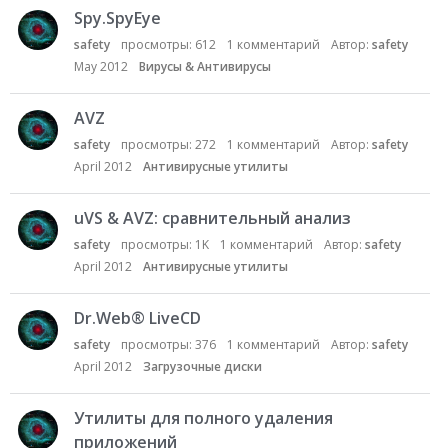
Spy.SpyEye
safety
просмотры:
612
1
комментарий
Автор:
safety
May 2012
Вирусы & Антивирусы
AVZ
safety
просмотры:
272
1
комментарий
Автор:
safety
April 2012
Антивирусные утилиты
uVS & AVZ: сравнительный анализ
safety
просмотры:
1K
1
комментарий
Автор:
safety
April 2012
Антивирусные утилиты
Dr.Web
®
LiveCD
safety
просмотры:
376
1
комментарий
Автор:
safety
April 2012
Загрузочные диски
Утилиты для полного удаления
приложений