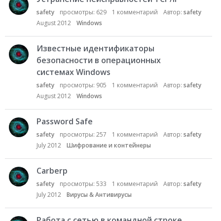
й
safety
просмотры:
629
1
комментарий
Автор:
safety
August 2012
Windows
Известные идентификаторы
безопасности в операционных
системах Windows
safety
просмотры:
905
1
комментарий
Автор:
safety
August 2012
Windows
Password Safe
safety
просмотры:
257
1
комментарий
Автор:
safety
July 2012
Шифрование и контейнеры
Carberp
safety
просмотры:
533
1
комментарий
Автор:
safety
July 2012
Вирусы & Антивирусы
Работа с сетью в командной строке