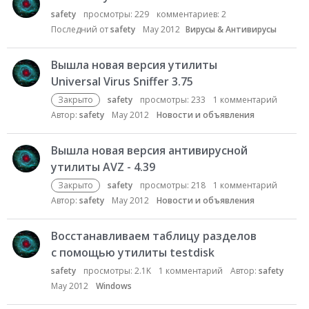
safety
просмотры:
229
комментариев:
2
Последний от
safety
May 2012
Вирусы & Антивирусы
Вышла новая версия утилиты
Universal Virus Sniffer 3.75
Закрыто
safety
просмотры:
233
1
комментарий
Автор:
safety
May 2012
Новости и объявления
Вышла новая версия антивирусной
утилиты AVZ - 4.39
Закрыто
safety
просмотры:
218
1
комментарий
Автор:
safety
May 2012
Новости и объявления
Восстанавливаем таблицу разделов
с помощью утилиты testdisk
safety
просмотры:
2.1K
1
комментарий
Автор:
safety
May 2012
Windows