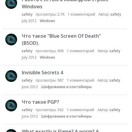
Windows
safety
просмотры:
2.7K
1
комментарий
Автор:
safety
July 2012
Windows
Что такое "Blue Screen Of Death"
(BSOD).
safety
просмотры:
906
1
комментарий
Автор:
safety
July 2012
Windows
Invisible Secrets 4
safety
просмотры:
987
1
комментарий
Автор:
safety
June 2012
Шифрование и контейнеры
Что такое PGP?
safety
просмотры:
562
1
комментарий
Автор:
safety
June 2012
Шифрование и контейнеры
What exactly is Flame? A worm? A