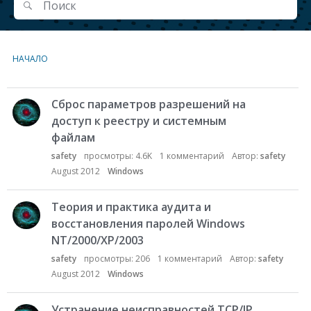
Поиск
Поиск
НАЧАЛО
С
Сброс параметров разрешений на
п
доступ к реестру и системным
и
файлам
с
о
safety
просмотры:
4.6K
1
комментарий
Автор:
safety
к
August 2012
Windows
о
б
Теория и практика аудита и
с
восстановления паролей Windows
у
NT/2000/XP/2003
ж
safety
просмотры:
206
1
комментарий
Автор:
safety
д
August 2012
Windows
е
н
и
Устранение неисправностей TCP/IP