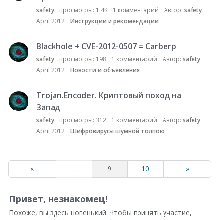
safety
просмотры:
1.4K
1
комментарий
Автор:
safety
April 2012
Инструкции и рекомендации
Blackhole + CVE-2012-0507 = Carberp
safety
просмотры:
198
1
комментарий
Автор:
safety
April 2012
Новости и объявления
Trojan.Encoder. Криптовый поход на
Запад
safety
просмотры:
312
1
комментарий
Автор:
safety
April 2012
Шифровирусы шумной толпою
«
…
9
10
»
Привет, незнакомец!
Похоже, вы здесь новенький. Чтобы принять участие,